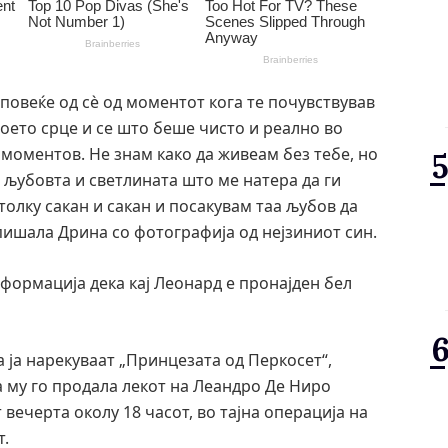
в повеќе од сè од моментот кога те почувствував
моето срце и се што беше чисто и реално во
 моментов. Не знам како да живеам без тебе, но
 љубовта и светлината што ме натера да ги
 толку сакан и сакан и посакувам таа љубов да
пишала Дрина со фотографија од нејзиниот син.
формација дека кај Леонард е пронајден бел
ја ја нарекуваат „Принцезата од Перкосет“,
ка му го продала лекот на Леандро Де Ниро
 вечерта околу 18 часот, во тајна операција на
т.