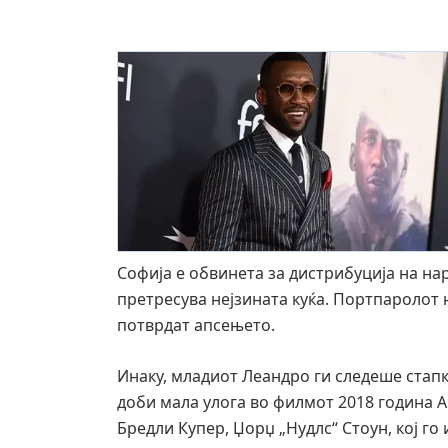
Софија е обвинета за дистрибуција на нар
претресува нејзината куќа. Портпаролот н
потврдат апсењето.
Инаку, младиот Леандро ги следеше стапк
доби мала улога во филмот 2018 година A 
Бредли Купер, Џорџ „Нудлс“ Стоун, кој го 