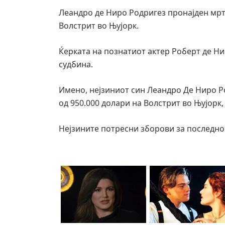
Леандро де Ниро Родригез пронајден мрт
Волстрит во Њујорк.
Ќерката на познатиот актер Роберт де Н
судбина.
Имено, нејзиниот син Леандро Де Ниро Р
од 950.000 долари на Волстрит во Њујорк,
Нејзините потресни зборови за последно 