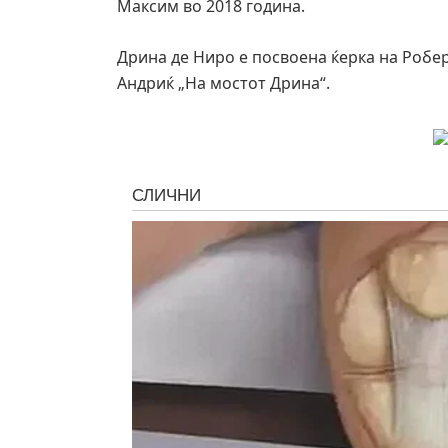
Максим во 2018 година.
Дрина де Ниро е посвоена ќерка на Робер
Андриќ „На мостот Дрина“.