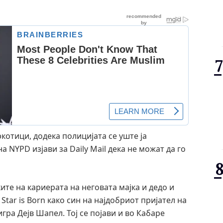
котици, додека полицијата се уште ја
а NYPD изјави за Daily Mail дека не можат да го
ите на кариерата на неговата мајка и дедо и
Star is Born како син на најдобриот пријател на
игра Дејв Шапел. Тој се појави и во Кабаре