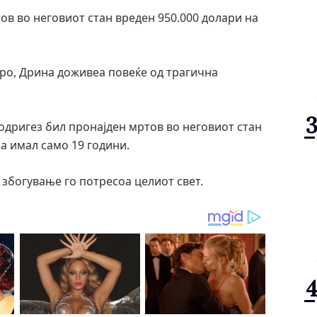
ов во неговиот стан вреден 950.000 долари на
иро, Дрина доживеа повеќе од трагична
одригез бил пронајден мртов во неговиот стан
 а имал само 19 години.
збогување го потресоа целиот свет.