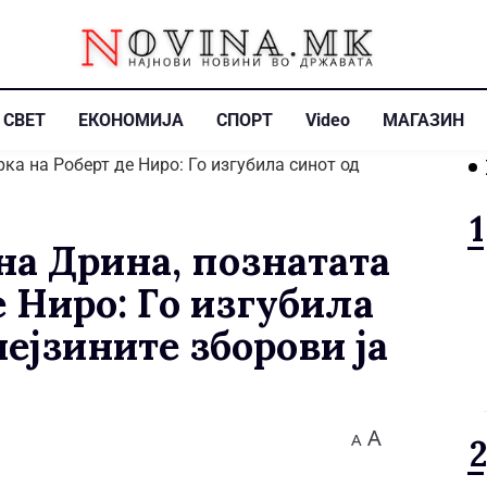
СВЕТ
ЕКОНОМИЈА
СПОРТ
Video
МАГАЗИН
на Дрина, познатата
е Ниро: Го изгубила
нејзините зборови ја
A
A