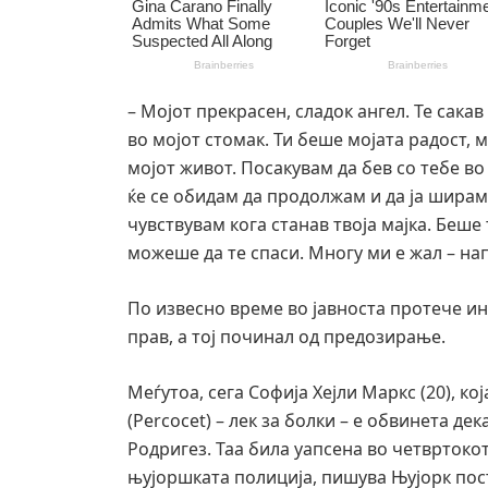
– Мојот прекрасен, сладок ангел. Те сака
во мојот стомак. Ти беше мојата радост, 
мојот живот. Посакувам да бев со тебе во
ќе се обидам да продолжам и да ја ширам
чувствувам кога станав твоја мајка. Беше
можеше да те спаси. Многу ми е жал – на
По извесно време во јавноста протече ин
прав, а тој починал од предозирање.
Меѓутоа, сега Софија Хејли Маркс (20), ко
(Percocet) – лек за болки – е обвинета де
Родригез. Таа била уапсена во четвртокот
њујоршката полиција, пишува Њујорк пос