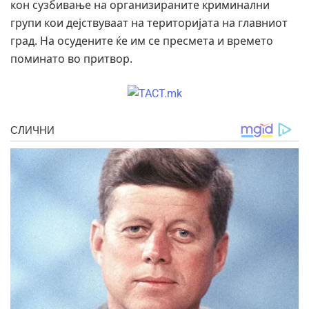
кон сузбивање на организираните криминални
групи кои дејствуваат на територијата на главниот
град. На осудените ќе им се пресмета и времето
поминато во притвор.