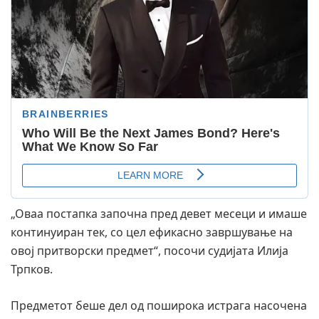
„Оваа постапка започна пред девет месеци и имаше
континуиран тек, со цел ефикасно завршување на
овој притворски предмет“, посочи судијата Илија
Трпков.
Предметот беше дел од поширока истрага насочена