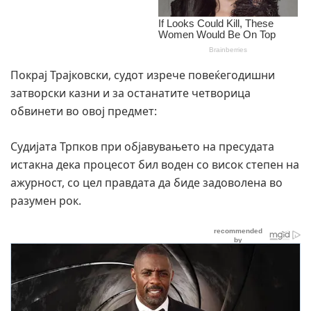
Покрај Трајковски, судот изрече повеќегодишни
затворски казни и за останатите четворица
обвинети во овој предмет:
Судијата Трпков при објавувањето на пресудата
истакна дека процесот бил воден со висок степен на
ажурност, со цел правдата да биде задоволена во
разумен рок.