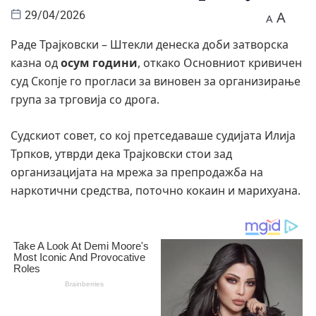
A
29/04/2026
A
Раде Трајковски – Штекли денеска доби затворска
казна од
осум години
, откако Основниот кривичен
суд Скопје го прогласи за виновен за организирање
група за трговија со дрога.
Судскиот совет, со кој претседаваше судијата Илија
Трпков, утврди дека Трајковски стои зад
организацијата на мрежа за препродажба на
наркотични средства, поточно кокаин и марихуана.