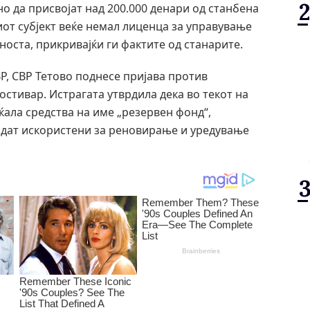
о да присвојат над 200.000 денари од станбена
иот субјект веќе немал лиценца за управување
јноста, прикривајќи ги фактите од станарите.
, СВР Тетово поднесе пријава против
Гостивар. Истрагата утврдила дека во текот на
ала средства на име „резервен фонд“,
бидат искористени за реновирање и уредување