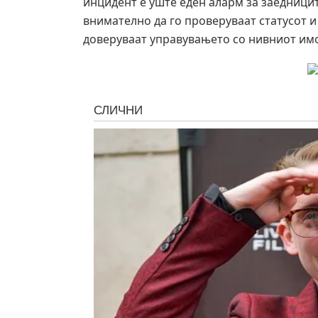
инцидент е уште еден аларм за заедници
внимателно да го проверуваат статусот и
доверуваат управувањето со нивниот имо