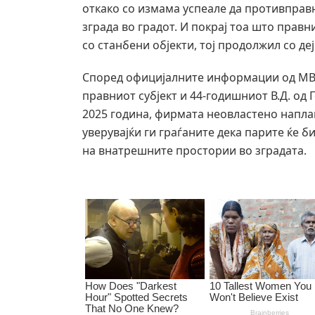
откако со измама успеале да противправн
зграда во градот. И покрај тоа што правн
со станбени објекти, тој продолжил со де
Според официјалните информации од МВР
правниот субјект и 44-годишниот В.Д. од 
2025 година, фирмата неовластено наплаќ
уверувајќи ги граѓаните дека парите ќе 
на внатрешните простории во зградата.