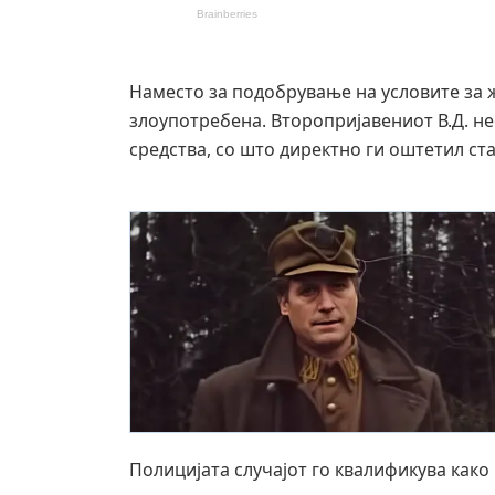
Наместо за подобрување на условите за 
злоупотребена. Второпријавениот В.Д. н
средства, со што директно ги оштетил ст
Полицијата случајот го квалификува како