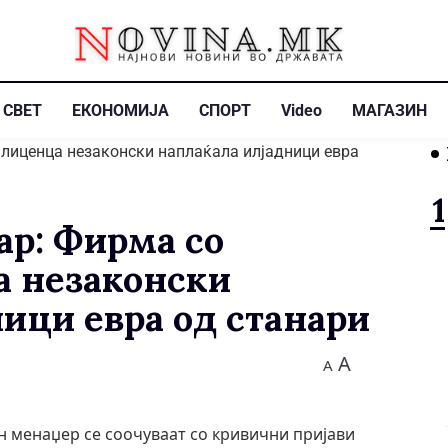
СВЕТ
ЕКОНОМИЈА
СПОРТ
Video
МАГАЗИН
ар: Фирма со
а незаконски
ици евра од станари
A
A
н менаџер се соочуваат со кривични пријави