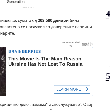
живеење, сумата од
208.500 денари
била
еовластено се послужил со доверените парични
анарите.
 кривично дело „измама“ и „послужување“. Овој