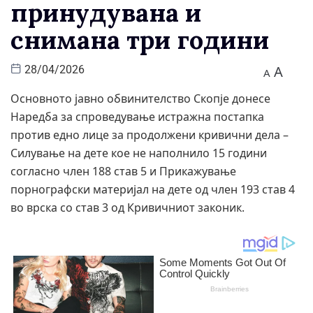
принудувана и
снимана три години
A
28/04/2026
A
Основното јавно обвинителство Скопје донесе
Наредба за спроведување истражна постапка
против едно лице за продолжени кривични дела –
Силување на дете кое не наполнило 15 години
согласно член 188 став 5 и Прикажување
порнографски материјал на дете од член 193 став 4
во врска со став 3 од Кривичниот законик.