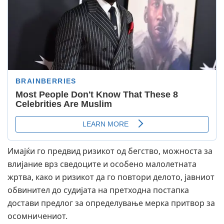
Имајќи го предвид ризикот од бегство, можноста за
влијание врз сведоците и особено малолетната
жртва, како и ризикот да го повтори делото, јавниот
обвинител до судијата на претходна постапка
достави предлог за определување мерка притвор за
осомничениот.