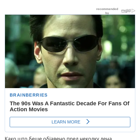
Како што беше објавено пред неколку дена,