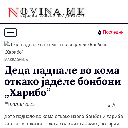
Последни
МАКЕДОНИЈА
Деца паднале во кома
откако јаделе бонбони
„Харибо“
A
04/06/2025
A
Дете паднало во кома откако изело бонбони Харибо
за кои се покажало дека содржат канабис, потврди