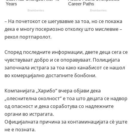
– На почетокот се шегувавме за тоа, но се покажа
дека е многу посериозно отколку што мислевме –
рекол портпаролот.
Според последните информации, двете деца сега се
чувствуваат добро и се опоравуваат. Полицијата
започнала истрага за тоа како канабисот се нашол
во комерцијално достапните бонбони.
Компанијата „Харибо“ вчера објави дека
„олеснителна околност“ е тоа што децата се надвор
од опасност и дека соработува со надлежните
органи во истрагата.
Официјалната причина за контаминацијата сè уште
не е позната.