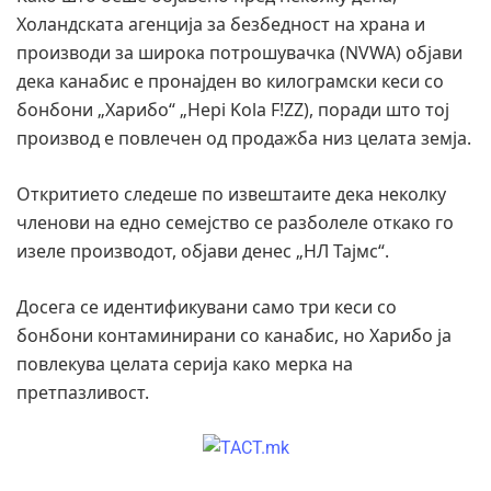
Холандската агенција за безбедност на храна и
производи за широка потрошувачка (NVWA) објави
дека канабис е пронајден во килограмски кеси со
бонбони „Харибо“ „Hepi Kola F!ZZ), поради што тој
производ е повлечен од продажба низ целата земја.
Откритието следеше по извештаите дека неколку
членови на едно семејство се разболеле откако го
изеле производот, објави денес „НЛ Тајмс“.
Досега се идентификувани само три кеси со
бонбони контаминирани со канабис, но Харибо ја
повлекува целата серија како мерка на
претпазливост.