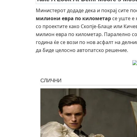
Министерот додаде дека и покрај сите по
милиони евра по километар
се уште е 
со проектите како Скопје-Блаце или Кич
милион евра по километар. Паралелно со 
година ќе се вози по нов асфалт на делн
да биде целосно автопатско решение.