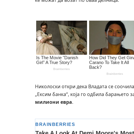
ќе можат да возат по оваа делница.
Николоски откри дека Владата се соочила
„Ексим банка“, која го одбила барањето
милиони евра
.