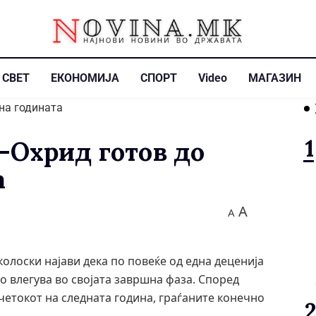
СВЕТ
ЕКОНОМИЈА
СПОРТ
Video
МАГАЗИН
-Охрид готов до
а
A
A
олоски најави дека по повеќе од една деценија
 влегува во својата завршна фаза. Според
очетокот на следната година, граѓаните конечно