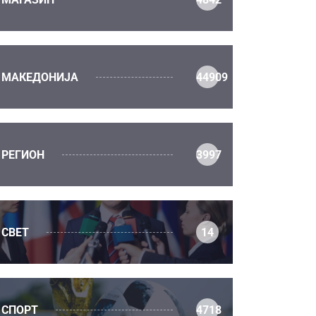
МАКЕДОНИЈА
44909
РЕГИОН
3997
СВЕТ
14
СПОРТ
4718