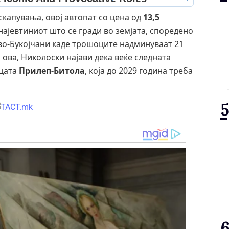
скапувања, овој автопат со цена од
13,5
најевтиниот што се гради во земјата, споредено
ево-Букојчани каде трошоците надминуваат 21
ова, Николоски најави дека веќе следната
ицата
Прилеп-Битола
, која до 2029 година треба