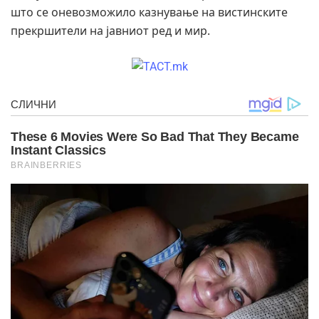
што се оневозможило казнување на вистинските
прекршители на јавниот ред и мир.