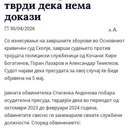
тврди дека нема
докази
A
30/04/2026
A
Со изнесување на завршните зборови во Основниот
кривичен суд Скопје, заврши судењето против
тројцата полициски службеници од Кочани: Кире
Богатинов, Горан Лазаров и Александар Темелков.
Судот најави дека пресудата за овој случај ќе биде
објавена на 5 мај.
Јавната обвинителка Спасенка Андонова побара
осудителна пресуда, тврдејќи дека во периодот од
октомври 2023 до февруари 2024 година,
обвинетите свесно ги занемариле своите службени
должности. Според обвинението: