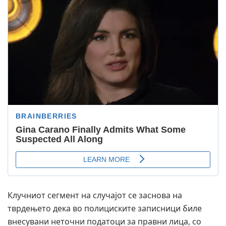
Клучниот сегмент на случајот се заснова на
тврдењето дека во полициските записници биле
внесувани неточни податоци за правни лица, со