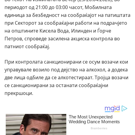
периодот од 21:00 до 03:00 часот, Мобилната
единица за безбедност на сообраќајот на патиштата
при Секторот за сообраќајни работи на подрачјето
на општините Кисела Вода, Илинден и Ѓорче
Петров, спроведе засилена акциска контрола во
патниот сообраќај.
При контролата санкционирани се осум возачи кои
управувале возило под дејство на алкохол, а додека
две лица одбиле да се алкотестираат. Tрojца возачи
се санкционирани за останати сообраќајни
прекршоци.