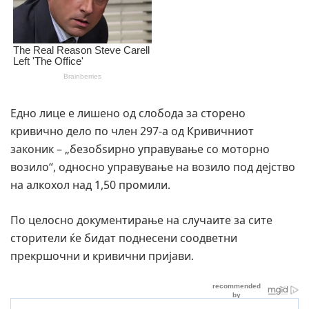
Едно лице е лишено од слобода за сторено
кривично дело по член 297-а од Кривичниот
законик – „безобѕирно управување со моторно
возило“, односно управување на возило под дејство
на алкохол над 1,50 промили.
По целосно документирање на случаите за сите
сторители ќе бидат поднесени соодветни
прекршочни и кривични пријави.