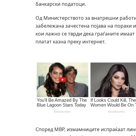
банкарски податоци.
Од Министерството за внатрешни работи
забележана зачестена појава на пораки 
кои лажно се тврди дека граѓаните имаа
платат казна преку интернет.
Според МВР, измамниците испраќаат линк