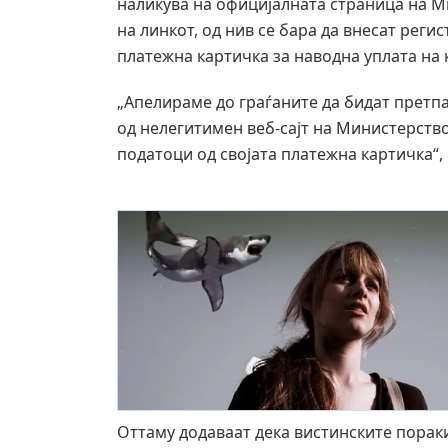
наликува на официјалната страница на М
на линкот, од нив се бара да внесат реги
платежна картичка за наводна уплата на 
„Апелираме до граѓаните да бидат претпа
од нелегитимен веб-сајт на Министерство
податоци од својата платежна картичка“,
Оттаму додаваат дека вистинските порак