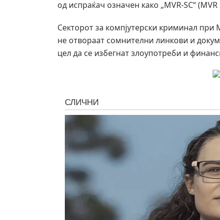
од испраќач означен како „MVR-SC“ (MVR S
Секторот за компјутерски криминал при М
не отвораат сомнителни линкови и докум
цел да се избегнат злоупотреби и финан