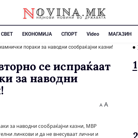
СВЕТ
ЕКОНОМИЈА
СПОРТ
Video
МАГАЗИН
торно се испраќаат
ки за наводни
!
A
A
ки за наводни сообраќајни казни, МВР
елни линкови и да не внесуваат лични и