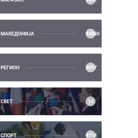
МАКЕДОНИЈА
44880
РЕГИОН
3997
СВЕТ
14
СПОРТ
4718