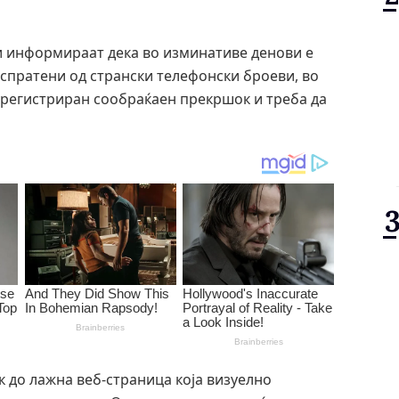
 информираат дека во изминативе денови е
испратени од странски телефонски броеви, во
т регистриран сообраќаен прекршок и треба да
 до лажна веб-страница која визуелно