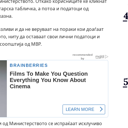
инистерството. Откако корисниците ќе кликнат
старска табличка, а потоа и податоци од
казна.
зливи и да не веруваат на пораки кои доаѓаат
то, ниту да оставаат свои лични податоци и
 соопштија од МВР.
и од Министерството се испраќаат исклучиво