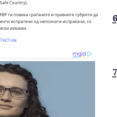
afe Country).
ВР ги повика граѓаните и правните субјекти да
енти испратени од непознати испраќачи, со
сиски измами.