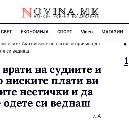
СВЕТ
ЕКОНОМИЈА
СПОРТ
Video
МАГАЗИН
рати на судиите и
о ниските плати ви
ите неетички и да
– одете си веднаш
A
A