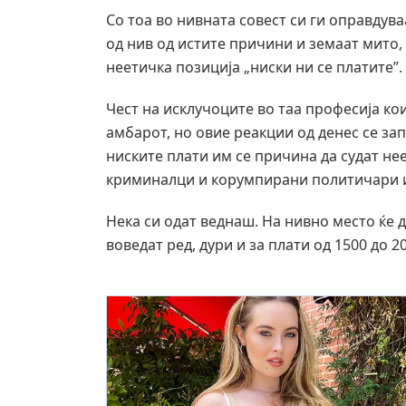
Со тоа во нивната совест си ги оправдув
од нив од истите причини и земаат мито,
неетичка позиција „ниски ни се платите”.
Чест на исклучоците во таа професија кои
амбарот, но овие реакции од денес се за
ниските плати им се причина да судат не
криминалци и корумпирани политичари и
Нека си одат веднаш. На нивно место ќе до
воведат ред, дури и за плати од 1500 до 