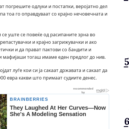
аат погрешите одлуки и постапки, веројатно дел
 па тоа го оправдуваат со крајно нечовечната и
 се уште се повеќе од расипаните зрна во
препастувачки и крајно загрижувачки и ако
етички и да прават пактови со бандити и
 мафијаши тогаш имаме еден предлог до нив.
јдат луѓе кои си ја сакаат државата и сакаат да
2000 евра какви што примаат судиите денес.