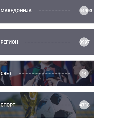
МАКЕДОНИЈА
44903
РЕГИОН
3997
СВЕТ
14
СПОРТ
4718