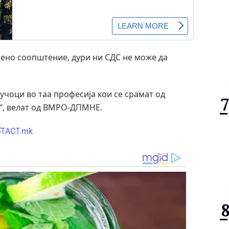
ено соопштение, дури ни СДС не може да
учоци во таа професија кои се срамат од
та“, велат од ВМРО-ДПМНЕ.