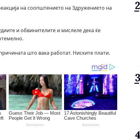
еакција на соопштението на Здружението на
судиите и обвинителите и мислеле дека ќе
отемелно.
 причината што вака работат. Ниските плати.