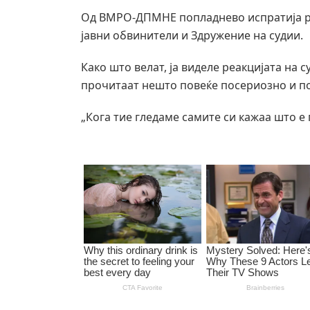
Од ВМРО-ДПМНЕ попладнево испратија р
јавни обвинители и Здружение на судии.
Како што велат, ја виделе реакцијата на 
прочитаат нешто повеќе посериозно и п
„Кога тие гледаме самите си кажаа што е