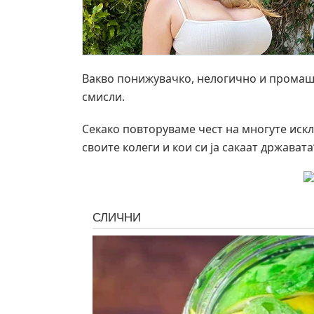
Вакво понижувачко, нелогично и промаш
смисли.
Секако повторуваме чест на многуте искл
своите колеги и кои си ја сакаат држава