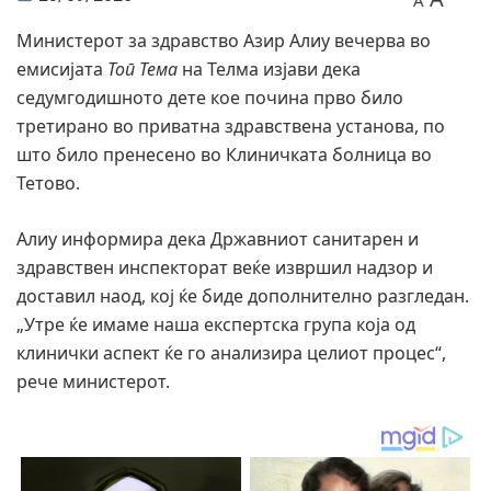
A
Министерот за здравство Азир Алиу вечерва во
емисијата
Топ Тема
на Телма изјави дека
седумгодишното дете кое почина прво било
третирано во приватна здравствена установа, по
што било пренесено во Клиничката болница во
Тетово.
Алиу информира дека Државниот санитарен и
здравствен инспекторат веќе извршил надзор и
доставил наод, кој ќе биде дополнително разгледан.
„Утре ќе имаме наша експертска група која од
клинички аспект ќе го анализира целиот процес“,
рече министерот.