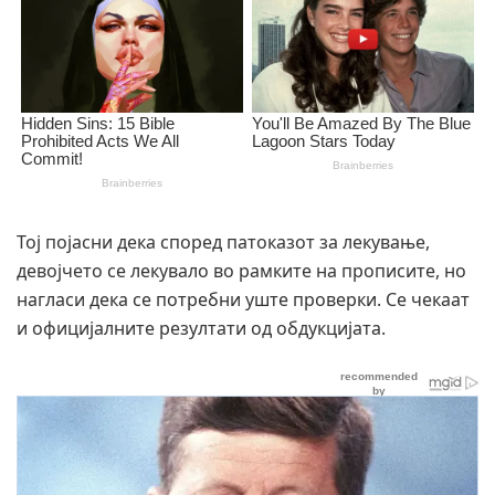
Тој појасни дека според патоказот за лекување,
девојчето се лекувало во рамките на прописите, но
нагласи дека се потребни уште проверки. Се чекаат
и официјалните резултати од обдукцијата.