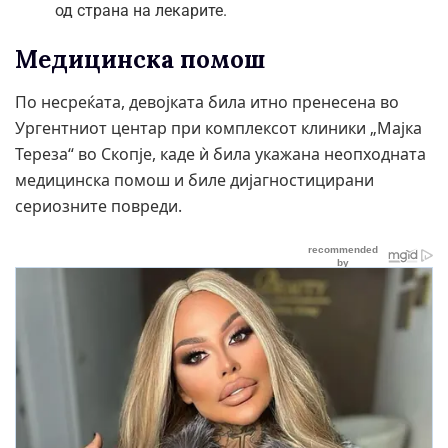
од страна на лекарите.
Медицинска помош
По несреќата, девојката била итно пренесена во
Ургентниот центар при комплексот клиники „Мајка
Тереза“ во Скопје, каде ѝ била укажана неопходната
медицинска помош и биле дијагностицирани
сериозните повреди.