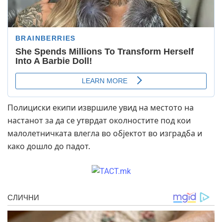
Полициски екипи извршиле увид на местото на
настанот за да се утврдат околностите под кои
малолетничката влегла во објектот во изградба и
како дошло до падот.