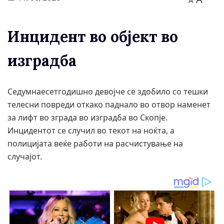
A
Инцидент во објект во
изградба
Седумнаесетгодишно девојче се здобило со тешки
телесни повреди откако паднало во отвор наменет
за лифт во зграда во изградба во Скопје.
Инцидентот се случил во текот на ноќта, а
полицијата веќе работи на расчистување на
случајот.