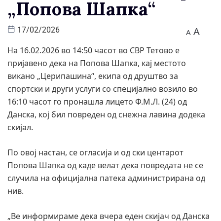
„Попова Шапка“
A
17/02/2026
A
На 16.02.2026 во 14:50 часот во СВР Тетово е
пријавено дека на Попова Шапка, кај местото
викано „Церипашина“, екипа од друштво за
спортски и други услуги со специјално возило во
16:10 часот го пронашла лицето Ф.М.Л. (24) од
Данска, кој бил повреден од снежна лавина додека
скијал.
По овој настан, се огласија и од ски центарот
Попова Шапка од каде велат дека повредата не се
случила на официјална патека администрирана од
нив.
„Ве информираме дека вчера еден скијач од Данска