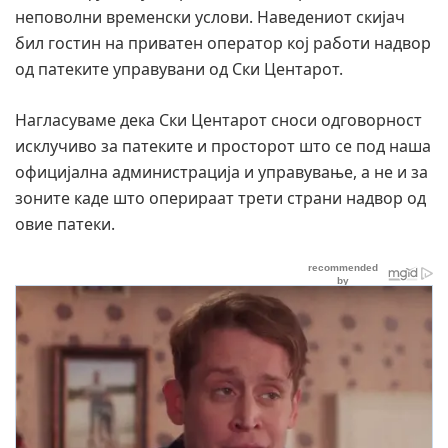
неповолни временски услови. Наведениот скијач
бил гостин на приватен оператор кој работи надвор
од патеките управувани од Ски Центарот.
Нагласуваме дека Ски Центарот сноси одговорност
исклучиво за патеките и просторот што се под наша
официјална администрација и управување, а не и за
зоните каде што оперираат трети страни надвор од
овие патеки.