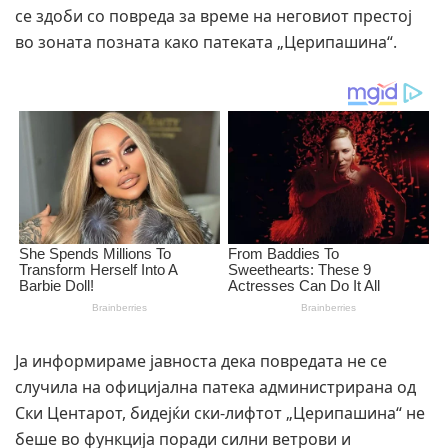
се здоби со повреда за време на неговиот престој
во зоната позната како патеката „Церипашина“.
Ја информираме јавноста дека повредата не се
случила на официјална патека администрирана од
Ски Центарот, бидејќи ски-лифтот „Церипашина“ не
беше во функција поради силни ветрови и