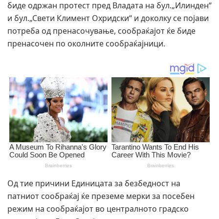
биде одржан протест пред Владата на бул.„Илинден“
и бул.„Свети Климент Охридски“ и доколку се појави
потреба од пренасочување, сообраќајот ќе биде
пренасочен по околните сообраќајници.
Од тие причини Единицата за безбедност на
патниот сообраќај ќе преземе мерки за посебен
режим на сообраќајот во централното градско