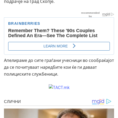
подрачје на Град Скопје.
Апелираме до сите граѓани учесници во сообраќајот
да се почитуваат наредбите кои ќе ги даваат
полициските службеници.