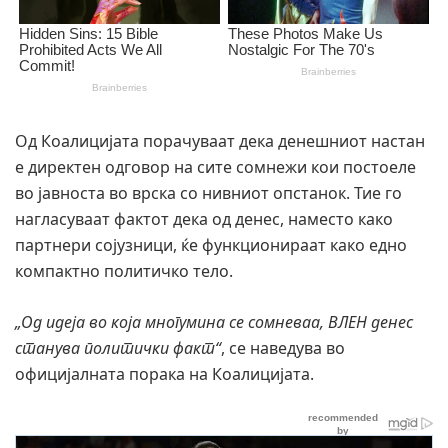
Од Коалицијата порачуваат дека денешниот настан
е директен одговор на сите сомнежи кои постоеле
во јавноста во врска со нивниот опстанок. Тие го
нагласуваат фактот дека од денес, наместо како
партнери сојузници, ќе функционираат како едно
компактно политичко тело.
„Од идеја во која многумина се сомневаа, ВЛЕН денес
станува политички факт“
, се наведува во
официјалната порака на Коалицијата.