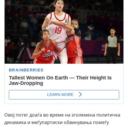
Овој потег доаѓа во време на зголемена политичка
динамика и меѓупартиски обвинувања помеѓу