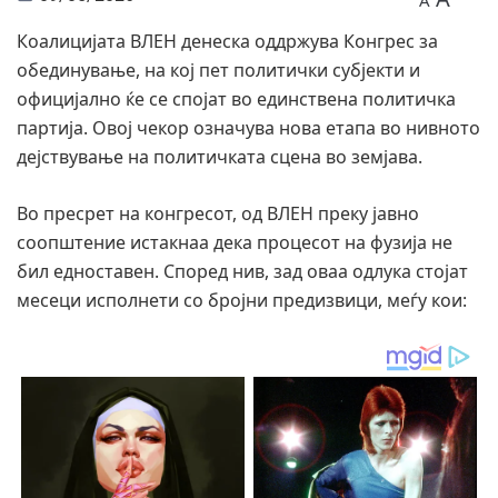
A
Коалицијата ВЛЕН денеска оддржува Конгрес за
обединување, на кој пет политички субјекти и
официјално ќе се спојат во единствена политичка
партија. Овој чекор означува нова етапа во нивното
дејствување на политичката сцена во земјава.
Во пресрет на конгресот, од ВЛЕН преку јавно
соопштение истакнаа дека процесот на фузија не
бил едноставен. Според нив, зад оваа одлука стојат
месеци исполнети со бројни предизвици, меѓу кои: