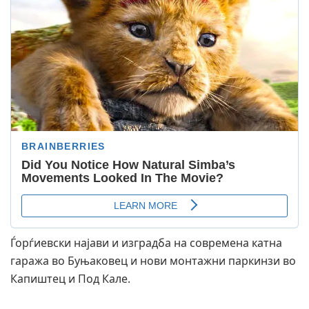
Ѓорѓиевски најави и изградба на современа катна
гаража во Буњаковец и нови монтажни паркинзи во
Капиштец и Под Кале.