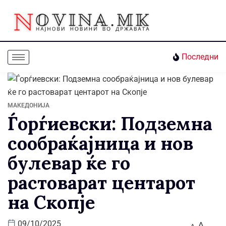
Последни
МАКЕДОНИЈА
Ѓорѓиевски: Подземна
сообраќајница и нов
булевар ќе го
растоварат центарот
на Скопје
A
09/10/2025