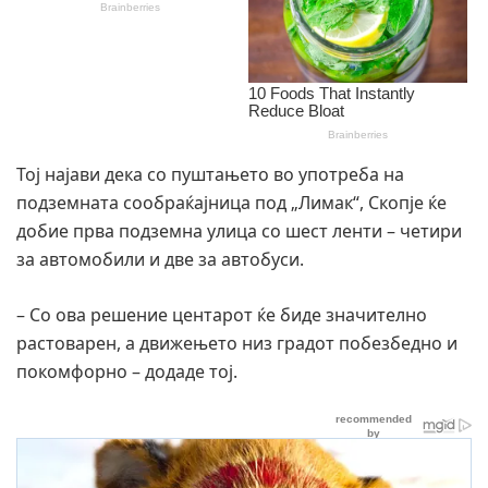
Тој најави дека со пуштањето во употреба на
подземната сообраќајница под „Лимак“, Скопје ќе
добие прва подземна улица со шест ленти – четири
за автомобили и две за автобуси.
– Со ова решение центарот ќе биде значително
растоварен, а движењето низ градот побезбедно и
покомфорно – додаде тој.