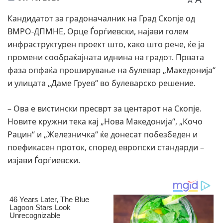
A
Кандидатот за градоначалник на Град Скопје од
ВМРО-ДПМНЕ, Орце Ѓорѓиевски, најави голем
инфраструктурен проект што, како што рече, ќе ја
промени сообраќајната иднина на градот. Првата
фаза опфаќа проширување на булевар „Македонија“
и улицата „Даме Груев“ во булеварско решение.
– Ова е вистински пресврт за центарот на Скопје.
Новите кружни тека кај „Нова Македонија“, „Кочо
Рацин“ и „Железничка“ ќе донесат побезбеден и
поефикасен проток, според европски стандарди –
изјави Ѓорѓиевски.