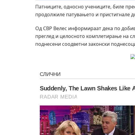
Патниците, односно учениците, биле преф
продолжиле патувањето и пристигнале до 
Од СВР Велес информираат дека по доби
преглед и целосното комплетирање на сл
поднесени соодветни законски поднесоц