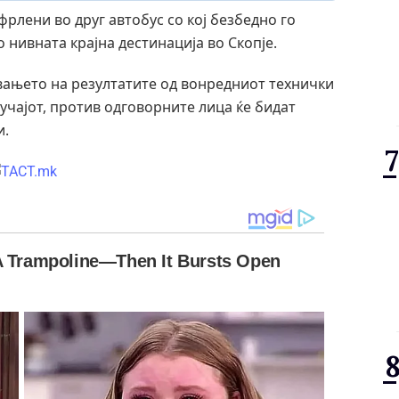
рлени во друг автобус со кој безбедно го
нивната крајна дестинација во Скопје.
вањето на резултатите од вонредниот технички
учајот, против одговорните лица ќе бидат
и.