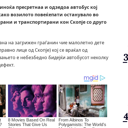
иноќа пресретнаа и одзедоа автобус кој
како возилото повеќепати останувало во
рани и транспортирани кон Скопје со друго
рана на загрижен граѓанин чие малолетно дете
равно лице од Скопје) кој се враќал од
увањето е небезбедно бидејќи автобусот неколку
дефект.