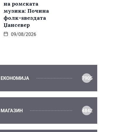
на ромската
музика: Почина
фолк-ѕвездата
Џансевер
09/08/2026
ЕКОНОМИЈА
7905
МАГАЗИН
4842