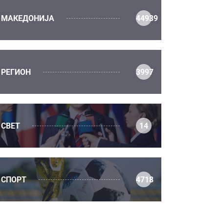
МАКЕДОНИЈА
44939
РЕГИОН
3997
СВЕТ
14
СПОРТ
4718