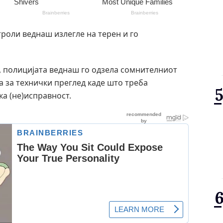
троли веднаш излегле на терен и го
а, полицијата веднаш го одзела сомнителниот
а за технички преглед каде што треба
ка (не)исправност.