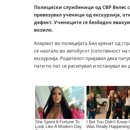
Полициски службеници од СВР Велес с
превезувал ученици од екскурзија, от
дефект. Учениците се безбедно евакуи
возило.
Алармот во полицијата бил кренат од ст
се наоѓало во автобусот (сопственост на п
екскурзија. Родителот пријавил дека пат
пати по пат се расипувал и останувал во 