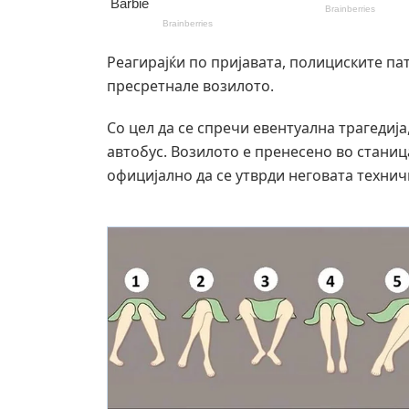
Реагирајќи по пријавата, полициските па
пресретнале возилото.
Со цел да се спречи евентуална трагедиј
автобус. Возилото е пренесено во станиц
официјално да се утврди неговата технич