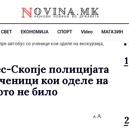
СВЕТ
ЕКОНОМИЈА
СПОРТ
Video
МАГАЗИН
ес-Скопје полицијата
ученици кои оделе на
ото не било
A
A