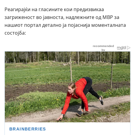
Реагирајќи на гласините кои предизвикаа
загриженост во јавноста, надлежните од МВР за
нашиот портал детално ја појаснија моменталната
состојба: