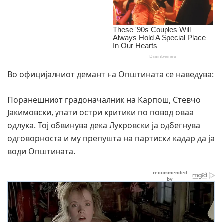
Во официјалниот демант на Општината се наведува:
Поранешниот градоначалник на Карпош, Стевчо
Јакимовски, упати остри критики по повод оваа
одлука. Тој обвинува дека Лукровски ја одбегнува
одговорноста и му препушта на партиски кадар да ја
води Општината.