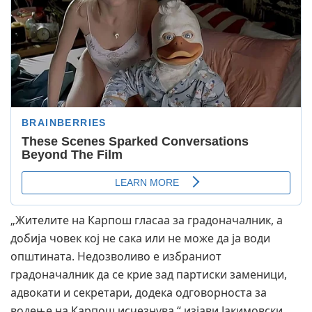
„Жителите на Карпош гласаа за градоначалник, а
добија човек кој не сака или не може да ја води
општината. Недозволиво е избраниот
градоначалник да се крие зад партиски заменици,
адвокати и секретари, додека одговорноста за
водење на Карпош исчезнува,“ изјави Јакимовски.