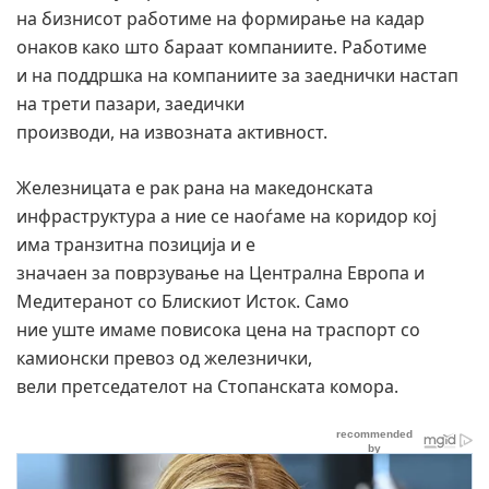
на бизнисот работиме на формирање на кадар
онаков како што бараат компаниите. Работиме
и на поддршка на компаниите за заеднички настап
на трети пазари, заедички
производи, на извозната активност.
Железницата е рак рана на македонската
инфраструктура а ние се наоѓаме на коридор кој
има транзитна позиција и е
значаен за поврзување на Централна Европа и
Медитеранот со Блискиот Исток. Само
ние уште имаме повисока цена на траспорт со
камионски превоз од железнички,
вели претседателот на Стопанската комора.