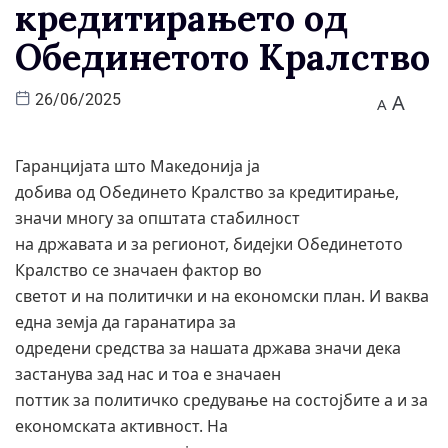
кредитирањето од
Обединетото Кралство
A
26/06/2025
A
Гаранцијата што Македонија ја
добива од Обединето Кралство за кредитирање,
значи многу за општата стабилност
на државата и за регионот, бидејки Обединетото
Кралство се значаен фактор во
светот и на политички и на економски план. И ваква
една земја да гаранатира за
одредени средства за нашата држава значи дека
застанува зад нас и тоа е значаен
поттик за политичко средување на состојбите а и за
економската активност. На