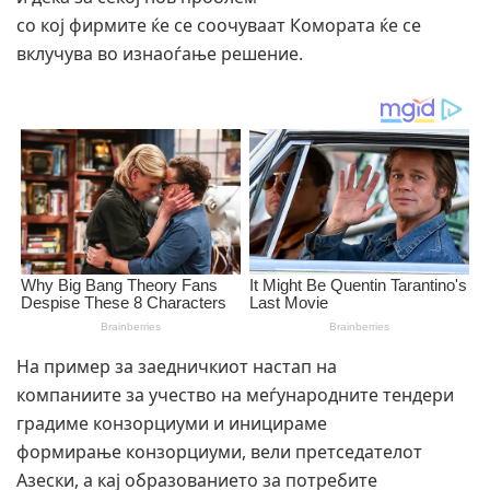
со кој фирмите ќе се соочуваат Комората ќе се
вклучува во изнаоѓање решение.
На пример за заедничкиот настап на
компаниите за учество на меѓународните тендери
градиме конзорциуми и иницираме
формирање конзорциуми, вели претседателот
Азески, а кај образованието за потребите