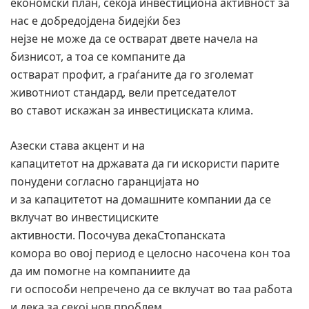
економски план, секоја инвестициона активност за
нас е добредојдена бидејќи без
нејзе не може да се остварат двете начела на
бизнисот, а тоа се компаните да
остварат профит, а граѓаните да го зголемат
животниот стандард, вели претседателот
во ставот искажан за инвестициската клима.
Азески става акцент и на
капацитетот на државата да ги искористи парите
понудени согласно гаранцијата но
и за капацитетот на домашните компании да се
вклучат во инвестициските
активности. Посочува декаСтопанската
комора во овој период е целосно насочена кон тоа
да им помогне на компаниите да
ги оспособи непречено да се вклучат во таа работа
и дека за секој нов проблем