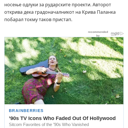
носење одлуки за рударските проекти. Авторот
открива дека градоначалникот на Крива Паланка
побарал токму таков пристап.