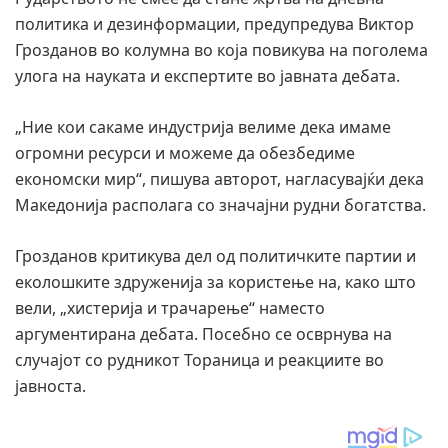
политика и дезинформации, предупредува Виктор
Грозданов во колумна во која повикува на поголема
улога на науката и експертите во јавната дебата.
„Ние кои сакаме индустрија велиме дека имаме
огромни ресурси и можеме да обезбедиме
економски мир“, пишува авторот, нагласувајќи дека
Македонија располага со значајни рудни богатства.
Грозданов критикува дел од политичките партии и
еколошките здруженија за користење на, како што
вели, „хистерија и трачарење“ наместо
аргументирана дебата. Посебно се осврнува на
случајот со рудникот Тораница и реакциите во
јавноста.