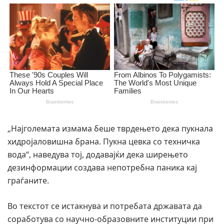
„Најголемата измама беше тврдењето дека пукнала
хидројаловишна брана. Пукна цевка со техничка
вода“, наведува тој, додавајќи дека ширењето
дезинформации создава непотребна паника кај
граѓаните.
Во текстот се истакнува и потребата државата да
соработува со научно-образовните институции при