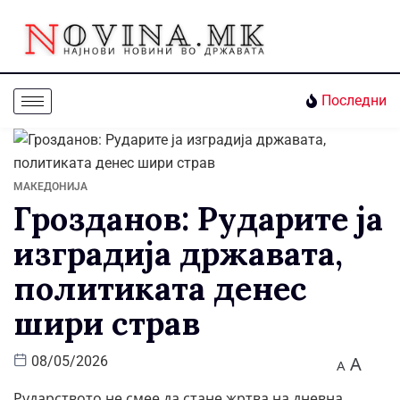
Последни
МАКЕДОНИЈА
Грозданов: Рударите ја
изградија државата,
политиката денес
шири страв
A
08/05/2026
A
Рударството не смее да стане жртва на дневна