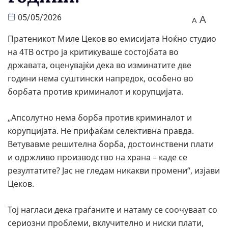
A
05/05/2026
A
Пратеникот Миле Цеков во емисијата Ноќно студио
на 4ТВ остро ја критикуваше состојбата во
државата, оценувајќи дека во изминатите две
години нема суштински напредок, особено во
борбата против криминалот и корупцијата.
„Апсолутно нема борба против криминалот и
корупцијата. Не прифаќам селективна правда.
Ветувавме решителна борба, достоинствени плати
и одржливо производство на храна – каде се
резултатите? Јас не гледам никакви промени“, изјави
Цеков.
Тој нагласи дека граѓаните и натаму се соочуваат со
сериозни проблеми, вклучително и ниски плати,