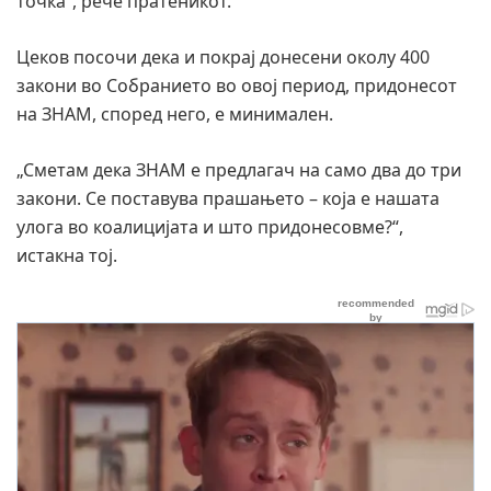
точка“, рече пратеникот.
Цеков посочи дека и покрај донесени околу 400
закони во Собранието во овој период, придонесот
на ЗНАМ, според него, е минимален.
„Сметам дека ЗНАМ е предлагач на само два до три
закони. Се поставува прашањето – која е нашата
улога во коалицијата и што придонесовме?“,
истакна тој.