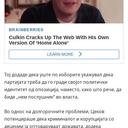
Тој додаде дека уште по изборите укажувал дека
партијата треба да го гради својот политички
идентитет од опозиција, наместо, како што рече, да
биде „нем послушник“ во власта.
Во однос на долгорочните проблеми, Цеков
потенцираше дека криминалот и корупцијата со
децении ја оптоваруваат државата, додека