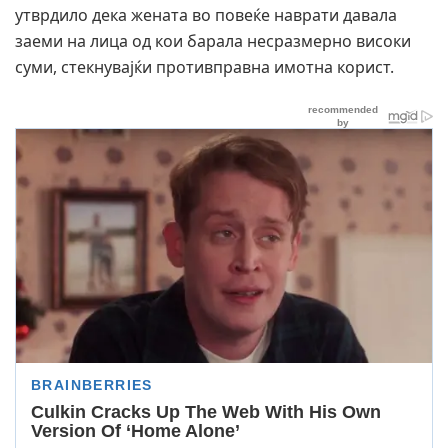
утврдило дека жената во повеќе наврати давала
заеми на лица од кои барала несразмерно високи
суми, стекнувајќи противправна имотна корист.