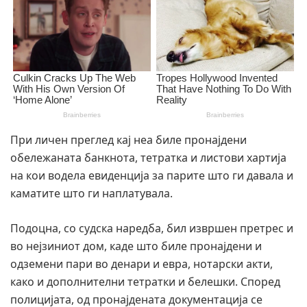
При личен преглед кај неа биле пронајдени
обележаната банкнота, тетратка и листови хартија
на кои водела евиденција за парите што ги давала и
каматите што ги наплатувала.
Подоцна, со судска наредба, бил извршен претрес и
во нејзиниот дом, каде што биле пронајдени и
одземени пари во денари и евра, нотарски акти,
како и дополнителни тетратки и белешки. Според
полицијата, од пронајдената документација се