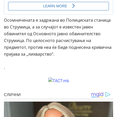
Осомничената е задржана во Полициската станица
во Струмица, а за случајот е известен јавен
обвинител од Основното јавно обвинителство
Струмица. По целосното расчистување на
предметот, против неа ќе биде поднесена кривична
пријава за „лихварство“.
.