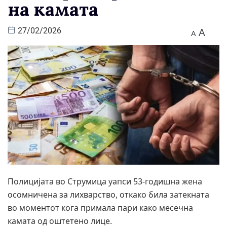
на камата
A
27/02/2026
A
Полицијата во Струмица уапси 53-годишна жена
осомничена за лихварство, откако била затекната
во моментот кога примала пари како месечна
камата од оштетено лице.