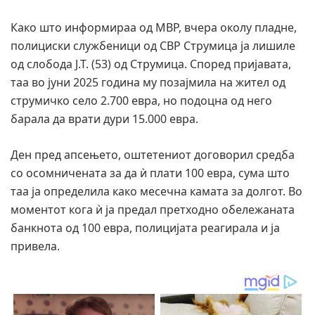
Како што информираа од МВР, вчера околу пладне,
полициски службеници од СВР Струмица ја лишиле
од слобода Ј.Т. (53) од Струмица. Според пријавата,
таа во јуни 2025 година му позајмила на жител од
струмичко село 2.700 евра, но подоцна од него
барала да врати дури 15.000 евра.
Ден пред апсењето, оштетениот договорил средба
со осомничената за да ѝ плати 100 евра, сума што
таа ја определила како месечна камата за долгот. Во
моментот кога ѝ ја предал претходно обележаната
банкнота од 100 евра, полицијата реагирала и ја
привела.