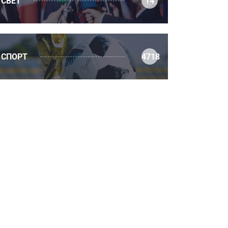
СВЕТ
14
СПОРТ
4718