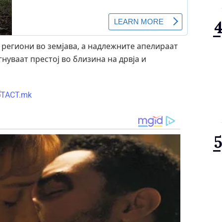
 региони во земјава, а надлежните апелираат
нуваат престој во близина на дрвја и