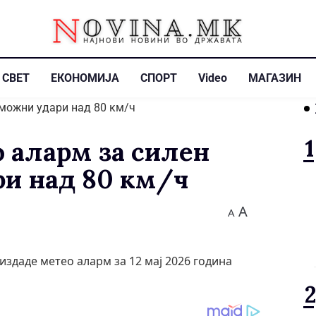
СВЕТ
ЕКОНОМИЈА
СПОРТ
Video
МАГАЗИН
о аларм за силен
ри над 80 км/ч
A
A
здаде метео аларм за 12 мај 2026 година