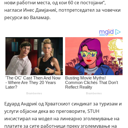
нови работни места, од кои 60 се постојани“,
нагласи Инес Дамјаниќ, потпретседател за човечки
ресурси во Валамар.
Едуард Андриќ од Хрватскиот синдикат за туризам и
услуги објасни дека во преговорите, STUH
инсистирал на модел на линеарно зголемување на
платите за сите работници преку зголемување на