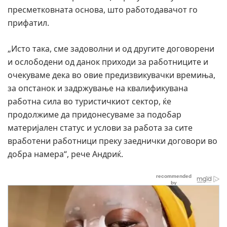
пресметковната основа, што работодавачот го
прифатил.
„Исто така, сме задоволни и од другите договорени
и ослободени од данок приходи за работниците и
очекуваме дека во овие предизвикувачки времиња,
за опстанок и задржување на квалификувана
работна сила во туристичкиот сектор, ќе
продолжиме да придонесуваме за подобар
материјален статус и услови за работа за сите
вработени работници преку заеднички договори во
добра намера“, рече Андриќ.