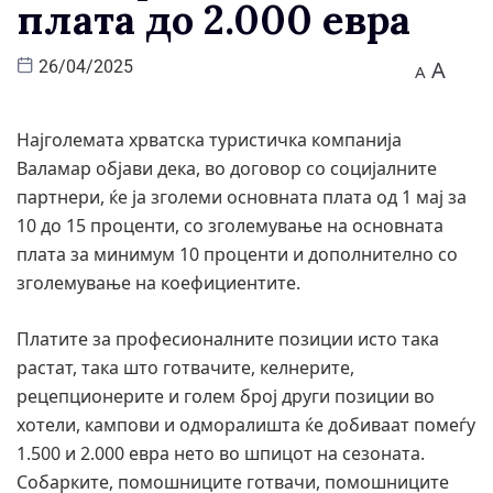
плата до 2.000 евра
A
26/04/2025
A
Најголемата хрватска туристичка компанија
Валамар објави дека, во договор со социјалните
партнери, ќе ја зголеми основната плата од 1 мај за
10 до 15 проценти, со зголемување на основната
плата за минимум 10 проценти и дополнително со
зголемување на коефициентите.
Платите за професионалните позиции исто така
растат, така што готвачите, келнерите,
рецепционерите и голем број други позиции во
хотели, кампови и одморалишта ќе добиваат помеѓу
1.500 и 2.000 евра нето во шпицот на сезоната.
Собарките, помошниците готвачи, помошниците