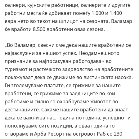
келнери, кујнските работници, келнерите и другите
работни места ќе добиваат помеѓу 1.000 и 1.400
евра нето во текот на шпицот на сезоната. Валамар
ќе вработи 8.500 вработени оваа сезона.
„Во Валамар, свесни сме дека нашите вработени се
најзаслужни за нашиот успех. Неодамнешното
признание за најпосакуван работодавач во
туризмот и растечкото задоволство на вработените
покажуваат дека се движиме во вистинската насока.
Ги зголемуваме платите, се грижиме за нашите
вработени, се грижиме за заедниците во кои
работиме и силно го охрабруваме животот во
дестинациите. Сакаме нашите вработени да знаат
дека се важни за нас. Година по година, успешно ги
пополнуваме сите позиции, а оваа година го
отвораме и Арба Ресорт на островот Раб со 230