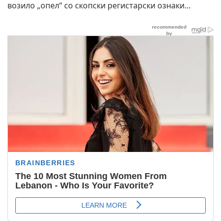
возило „опел“ со скопски регистарски ознаки…