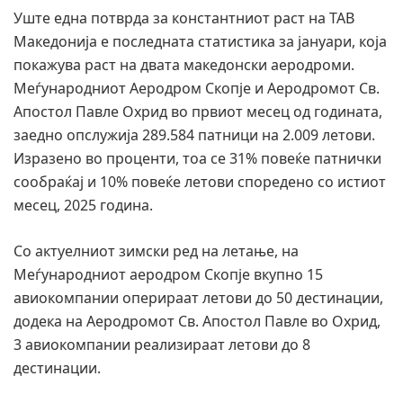
Уште една потврда за константниот раст на ТАВ
Македонија е последната статистика за јануари, која
покажува раст на двата македонски аеродроми.
Меѓународниот Аеродром Скопје и Аеродромот Св.
Апостол Павле Охрид во првиот месец од годината,
заедно опслужија 289.584 патници на 2.009 летови.
Изразено во проценти, тоа се 31% повеќе патнички
сообраќај и 10% повеќе летови споредено со истиот
месец, 2025 година.
Со актуелниот зимски ред на летање, на
Меѓународниот аеродром Скопје вкупно 15
авиокомпании оперираат летови до 50 дестинации,
додека на Аеродромот Св. Апостол Павле во Охрид,
3 авиокомпании реализираат летови до 8
дестинации.