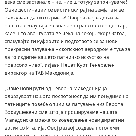
дека сме застанале – не, ние штотуку започнуваме!
Овие дестинации се вистински рај на земјата и ве
очекуваат да ги откриете! Овој развој е доказ за
нашата еволуција во значаен транспортен центар,
каде што авантурата ве чека на секој чекор! Затоа,
спакувајте ги куферите и подгответе се за нови
прекрасни патувања – скопскиот аеродром е тука за
да го издигне вашето патничко искуство на
повисоко ниво“, изјави Неџат Курт, Генерален
директор на ТАВ Македонија.
„Овие нови рути од Северна Македонија ја
одразуваат нашата посветеност да им понудиме на
патниците повеќе опции за патување низ Европа.
Воодушевени сме што ја прошируваме нашата
Македонска мрежа со воведување нови директни
врски со Италија. Овој развој создава поголеми
можности за патување за патниците, а воедно