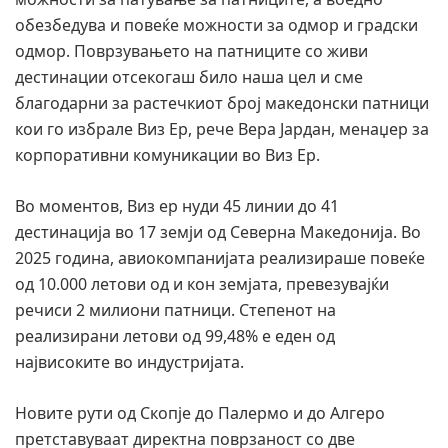
обезбедува и повеќе можности за одмор и градски
одмор. Поврзувањето на патниците со живи
дестинации отсекогаш било наша цел и сме
благодарни за растечкиот број македонски патници
кои го избрале Виз Ер, рече Вера Јардан, менаџер за
корпоративни комуникации во Виз Ер.
Во моментов, Виз ер нуди 45 линии до 41
дестинација во 17 земји од Северна Македонија. Во
2025 година, авиокомпанијата реализираше повеќе
од 10.000 летови од и кон земјата, превезувајќи
речиси 2 милиони патници. Степенот на
реализирани летови од 99,48% е еден од
највисоките во индустријата.
Новите рути од Скопје до Палермо и до Алгеро
претставуваат директна поврзаност со две