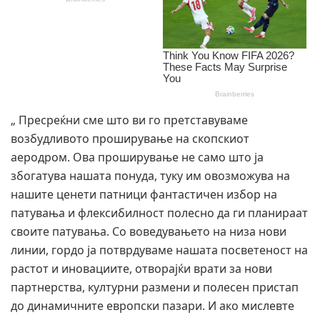
„ Пресреќни сме што ви го претставуваме
возбудливото проширување на скопскиот
аеродром. Ова проширување не само што ја
збогатува нашата понуда, туку им овозможува на
нашите ценети патници фантастичен избор на
патувања и флексибилност полесно да ги планираат
своите патувања. Со воведувањето на низа нови
линии, гордо ја потврдуваме нашата посветеност на
растот и иновациите, отворајќи врати за нови
партнерства, културни размени и полесен пристап
до динамичните европски пазари. И ако мислевте