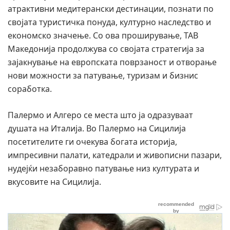
атрактивни медитерански дестинации, познати по
својата туристичка понуда, културно наследство и
економско значење. Со ова проширување, ТАВ
Македонија продолжува со својата стратегија за
зајакнување на европската поврзаност и отворање
нови можности за патување, туризам и бизнис
соработка.
Палермо и Алгеро се места што ја одразуваат
душата на Италија. Во Палермо на Сицилија
посетителите ги очекува богата историја,
импресивни палати, катедрали и живописни пазари,
нудејќи незаборавно патување низ културата и
вкусовите на Сицилија.