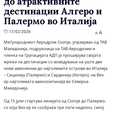
до атрактивните
дестинации Алгеро и
Палермо во Италија
A
17/02/2026
A
Меѓународниот Аеродром Скопје, управуван од ТАВ
Македонија, подружница на ТАВ Аеродроми и
членка на Групацијата АДП ја проширува својата
мрежа на дестинации со воведување на уште две
нови авиолинии до најголемите острови во Италија
– Сицилија (Палермо) и Сардинија (Алгеро), на Виз
ер најголемата авиокомпанија во Северна
Македонија.
Од 15 јули стартува линијата од Скопје до Палермо,
со која Виз ер ќе сообраќа три пати неделно, секој