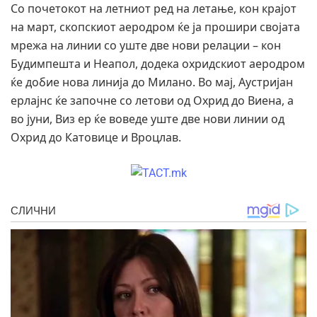
Со почетокот на летниот ред на летање, кон крајот
на март, скопскиот аеродром ќе ја прошири својата
мрежа на линии со уште две нови релации – кон
Будимпешта и Неапол, додека охридскиот аеродром
ќе добие нова линија до Милано. Во мај, Аустријан
ерлајнс ќе започне со летови од Охрид до Виена, а
во јуни, Виз ер ќе воведе уште две нови линии од
Охрид до Катовице и Вроцлав.