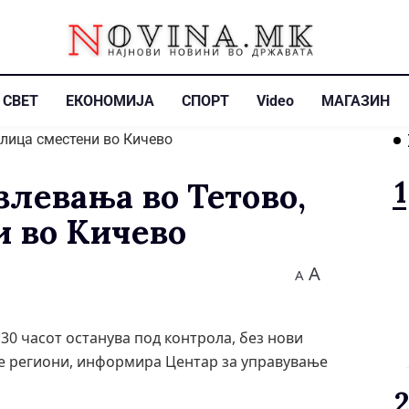
СВЕТ
ЕКОНОМИЈА
СПОРТ
Video
МАГАЗИН
злевања во Тетово,
и во Кичево
A
A
:30 часот останува под контрола, без нови
те региони, информира Центар за управување