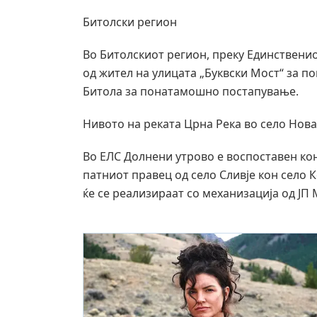
Битолски регион
Во Битолскиот регион, преку Единственио
од жител на улицата „Буквски Мост“ за по
Битола за понатамошно постапување.
Нивото на реката Црна Река во село Нова
Во ЕЛС Долнени утрово е воспоставен кон
патниот правец од село Сливје кон село К
ќе се реализираат со механизација од ЈП 