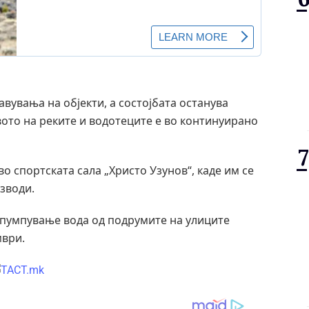
вувања на објекти, а состојбата останува
то на реките и водотеците е во континуирано
о спортската сала „Христо Узунов“, каде им се
зводи.
спумпување вода од подрумите на улиците
мври.