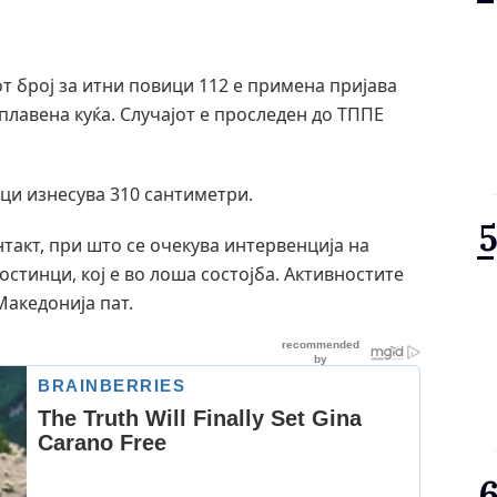
т број за итни повици 112 е примена пријава
плавена куќа. Случајот е проследен до ТППЕ
ци изнесува 310 сантиметри.
такт, при што се очекува интервенција на
остинци, кој е во лоша состојба. Активностите
Македонија пат.