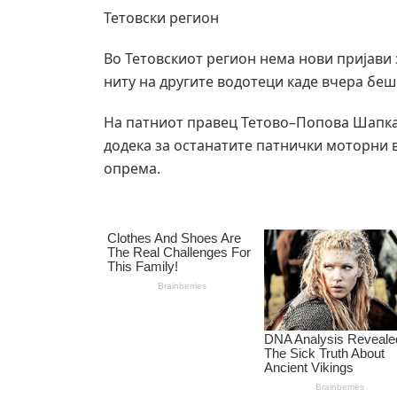
Тетовски регион
Во Тетовскиот регион нема нови пријави 
ниту на другите водотеци каде вчера бе
На патниот правец Тетово–Попова Шапка 
додека за останатите патнички моторни 
опрема.