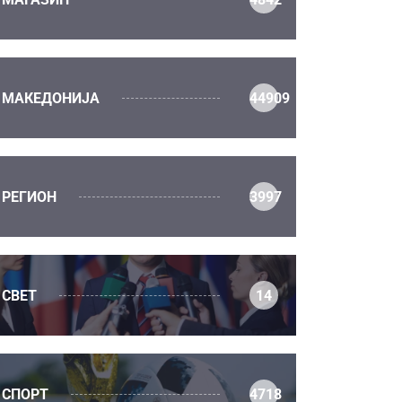
МАКЕДОНИЈА
44909
РЕГИОН
3997
СВЕТ
14
СПОРТ
4718