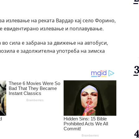
за излевање на реката Вардар кај село Форино,
ше евидентирано излевање и поплавување.
во сила е забрана за движење на автобуси,
возила е задолжителна употреба на зимска