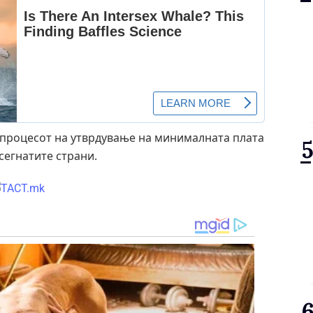
ка процесот на утврдување на минималната плата
асегнатите страни.