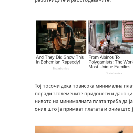
работниците и работодавачите.
Тој посочи дека повисока минимална плат
поради зголемените придонеси и даноци. 
нивото на минималната плата треба да ј
оние што ја примаат платата и оние што ј