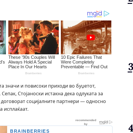
а значи и повисоки приходи во буџетот,
Сепак, Стојаноски истакна дека одлуката за
а договорат социјалните партнери — односно
а исплаќаат.