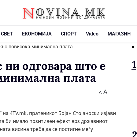
СВЕТ
ЕКОНОМИЈА
СПОРТ
Video
МАГАЗИН
с ни одговара што е
минимална плата
A
A
 на 4TV.mk, пратеникот Бојан Стојаноски изјави
та би имало позитивен ефект врз државниот
ината висина треба да се постигне меѓу