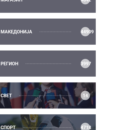
МАКЕДОНИЈА
44909
РЕГИОН
3997
СВЕТ
14
СПОРТ
4718