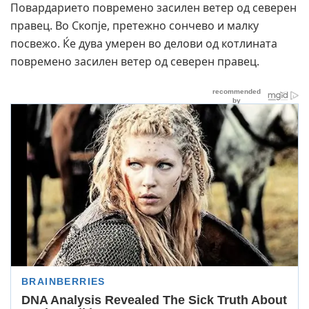
Повардарието повремено засилен ветер од северен
правец. Во Скопје, претежно сончево и малку
посвежо. Ќе дува умерен во делови од котлината
повремено засилен ветер од северен правец.