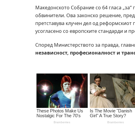
Македонското Собрание со 64 гласа „за“ г
обвинители. Ова законско решение, пред
претставува клучен дел од реформскиот 
усогласено со европските стандарди и п
Според Министерството за правда, главни
независност, професионалност и тран