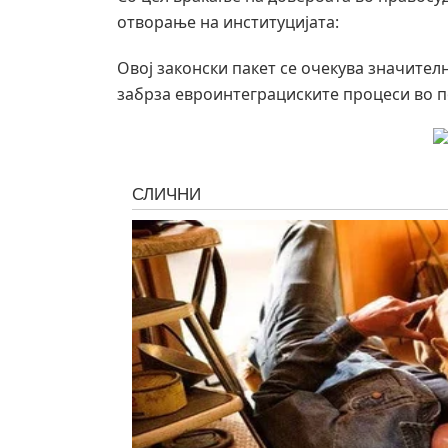
отворање на институцијата:
Овој законски пакет се очекува значителн
забрза евроинтеграциските процеси во п