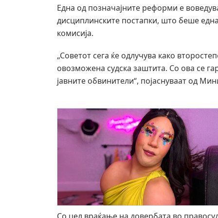
Една од позначајните реформи е воведу
дисциплинските постапки, што беше една
комисија.
„Советот сега ќе одлучува како второстеп
овозможена судска заштита. Со ова се га
јавните обвинители“, појаснуваат од Мин
Со цел враќање на довербата во правосу