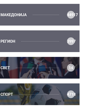
МАКЕДОНИЈА
44917
РЕГИОН
3997
СВЕТ
14
СПОРТ
4718