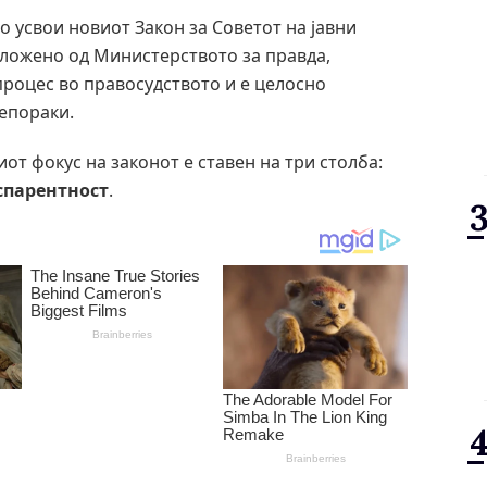
о усвои новиот Закон за Советот на јавни
ложено од Министерството за правда,
процес во правосудството и е целосно
репораки.
от фокус на законот е ставен на три столба:
спарентност
.