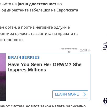
вањето на
јасна двостепеност
во
 од директните забелешки на Европската
ен орган, а против неговите одлуки е
рантира целосната заштита на правата на
истерството.
дниот систем, новиот закон налага радикално