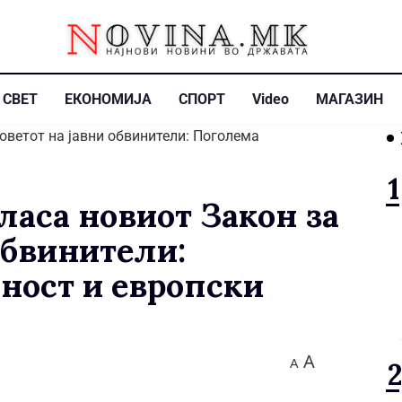
СВЕТ
ЕКОНОМИЈА
СПОРТ
Video
МАГАЗИН
ласа новиот Закон за
обвинители:
ност и европски
A
A