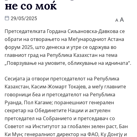
не со моќ
A
29/05/2025
A
Претседателката Гордана Сиљановска-Давкова се
обрати на отворањето на Меѓународниот Астана
форум 2025, што денеска и утре се одржува во
главниот град на Република Казахстан на тема
„Поврзување на умовите, обликување на иднината“.
Сесијата ја отвори претседателот на Република
Казахстан, Касим-Жомарт Токајев, а меѓу главните
говорници беа и претседателот на Република
Руанда, Пол Кагаме; поранешниот генерален
секретар на Обединетите Нации и актуелен
претседател на Собранието и претседавач со
Советот на Институтот за глобален зелен раст, Бан
Ки Мун; генералниот директор на ФАО, Ку Донгју и