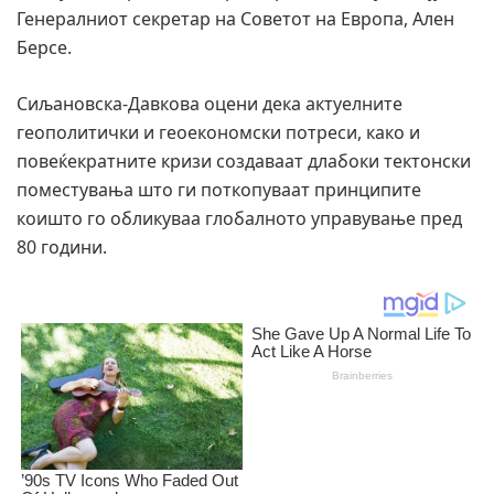
Генералниот секретар на Советот на Европа, Ален
Берсе.
Сиљановска-Давкова оцени дека актуелните
геополитички и геоекономски потреси, како и
повеќекратните кризи создаваат длабоки тектонски
поместувања што ги поткопуваат принципите
коишто го обликуваа глобалното управување пред
80 години.