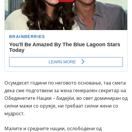
Осумдесет години по неговото основање, таа смета
дека сме подготвени за жена генерален секретар на
Обединетите Нации – бидејќи, во свет доминиран од
силни мажи со оружје, ни требаат силни жени со
мудрост.
Малите и средните нации, ослободени од