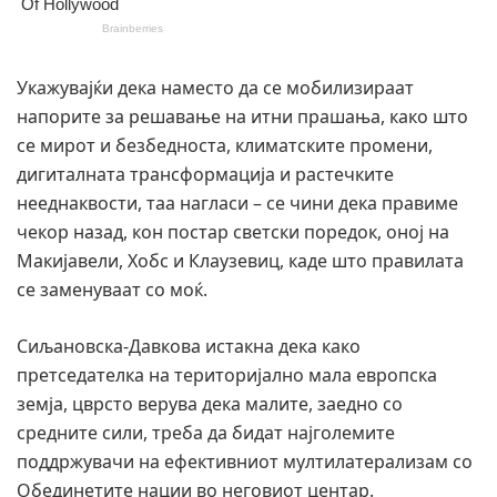
Укажувајќи дека наместо да се мобилизираат
напорите за решавање на итни прашања, како што
се мирот и безбедноста, климатските промени,
дигиталната трансформација и растечките
нееднаквости, таа нагласи – се чини дека правиме
чекор назад, кон постар светски поредок, оној на
Макијавели, Хобс и Клаузевиц, каде што правилата
се заменуваат со моќ.
Сиљановска-Давкова истакна дека како
претседателка на територијално мала европска
земја, цврсто верува дека малите, заедно со
средните сили, треба да бидат најголемите
поддржувачи на ефективниот мултилатерализам со
Обединетите нации во неговиот центар.