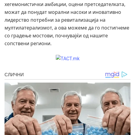
хегемонистички амбиции, оцени претседателката,
можат да понудат морални насоки и иновативно
лидерство потребни за ревитализација на
мултилатерализмот, а ова можеме да го постигнеме
со градење мостови, почнувајќи од нашите
сопствени региони.