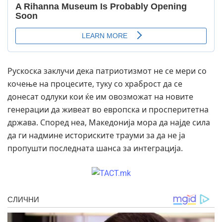
Рускоска заклучи дека патриотизмот не се мери со
кочење на процесите, туку со храброст да се
донесат одлуки кои ќе им овозможат на новите
генерации да живеат во европска и просперитетна
држава. Според неа, Македонија мора да најде сила
да ги надмине историските трауми за да не ја
пропушти последната шанса за интеграција.