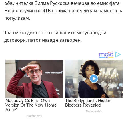
обвинителка Вилма Рускоска вечерва во емисијата
Ноќно студио на 4ТВ повика на реализам наместо на
популизам.
Таа смета дека со потпишаните меѓународни
договори, патот назад е затворен.