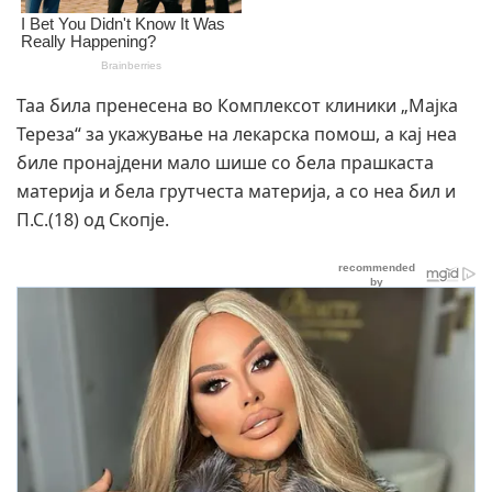
Таа била пренесена во Комплексот клиники „Мајка
Тереза“ за укажување на лекарска помош, а кај неа
биле пронајдени мало шише со бела прашкаста
материја и бела грутчеста материја, а со неа бил и
П.С.(18) од Скопје.