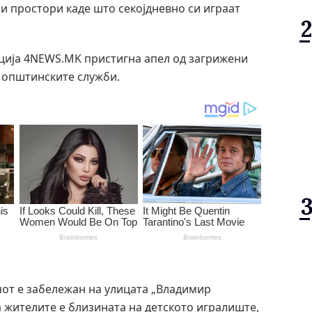
и простори каде што секојдневно си играат
ција 4NEWS.MK пристигна апел од загрижени
д општинските служби.
от е забележан на улицата „Владимир
 жителите е близината на детското игралиште,