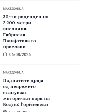
МАКЕДОНИЈА
30-ти роденден на
2.200 метри
височина:
Габриела
Панајотова го
прослави
06/08/2026
МАКЕДОНИЈА
Паднатите дрвја
од невремето
стануваат
моторички парк на
Водно: Ѓорѓиевски