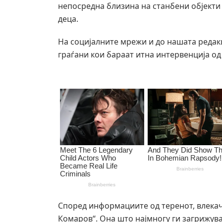
непосредна близина на станбени објекти 
деца.
На социјалните мрежи и до нашата редак
граѓани кои бараат итна интервенција о
Според информациите од теренот, влекач
Комаров“. Она што најмногу ги загрижува