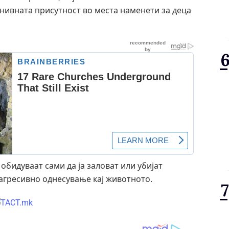
 нивната присутност во места наменети за деца
 обидуваат сами да ја заловат или убијат
 агресивно однесување кај животното.