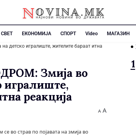
СВЕТ
ЕКОНОМИЈА
СПОРТ
Video
МАГАЗИН
ДРОМ: Змија во
о игралиште,
итна реакција
A
A
се во страв по појавата на змија во