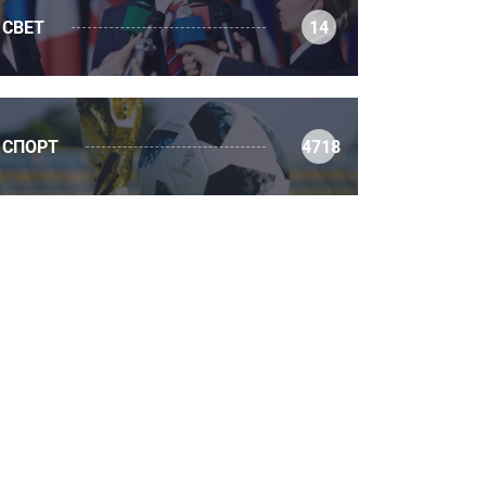
СВЕТ
14
СПОРТ
4718