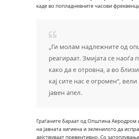
каде во попладневните часови фреквенциј
„Ги молам надлежните од опш
реагираат. Змијата се наоѓа п
како да е отровна, а во бли
кај сите нас е огромен“, вел
јавен апел.
Граѓаните бараат од Општина Аеродром 
на јавната хигиена и зеленилото да испра
дејствуваат превентивно. Со затоплување