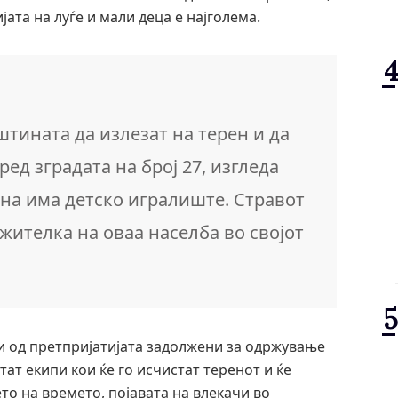
ата на луѓе и мали деца е најголема.
тината да излезат на терен и да
ред зградата на број 27, изгледа
зина има детско игралиште. Стравот
и жителка на оваа населба во својот
и од претпријатијата задолжени за одржување
тат екипи кои ќе го исчистат теренот и ќе
то на времето, појавата на влекачи во