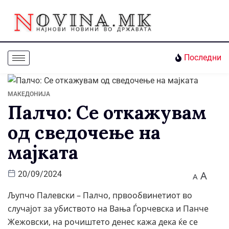
Последни
МАКЕДОНИЈА
Палчо: Се откажувам
од сведочење на
мајката
A
20/09/2024
A
Љупчо Палевски – Палчо, првообвинетиот во
случајот за убиството на Вања Ѓорчевска и Панче
Жежовски, на рочиштето денес кажа дека ќе се