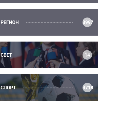
РЕГИОН
3997
СВЕТ
14
СПОРТ
4718