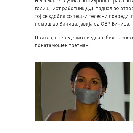
Несреќа се случила во хидроцентрала во 
годишниот работник Д.Д. паднал во отво
тој се здобил со тешки телесни повреди,
помош во Виница, јавија од ОВР Виница.
Притоа, повредениот веднаш бил пренес
понатамошен третман.