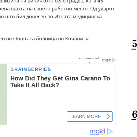
близина на виничкото село Градец, кога 43-
рена шахта на своето работно место. Од ударот
 по што бил донесен во Итната медицинска
ен во Општата болница во Кочани за