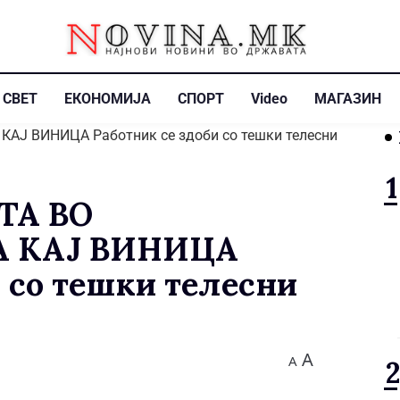
СВЕТ
ЕКОНОМИЈА
СПОРТ
Video
МАГАЗИН
ТА ВО
 КАЈ ВИНИЦА
и со тешки телесни
A
A