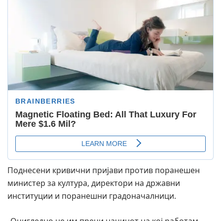
Поднесени кривични пријави против поранешен
министер за култура, директори на државни
институции и поранешни градоначалници.
„Очигледно не им пречи начинот на кој работам,