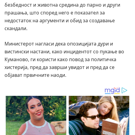
безбедност и животна средина до парно и други
прашања, што според него е показател за
недостаток на аргументи и обид за создавање
скандали.
Министерот нагласи дека опозицијата дури и
вистински настани, како инцидентот со пукање во
Куманово, ги користи како повод за политичка
хистерија, пред да заврши увидот и пред да се
објават првичните наоди.