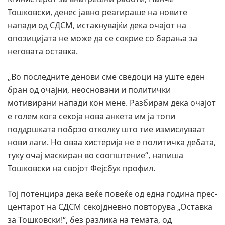
Тошковски, денес јавно реагираше на новите
напади од СДСМ, истакнувајќи дека очајот на
опозицијата не може да се сокрие со барања за
неговата оставка.
„Во последните денови сме сведоци на уште еден
бран од очајни, неосновани и политички
мотивирани напади кон мене. Разбирам дека очајот
е голем кога секоја нова анкета им ја топи
поддршката побрзо отколку што тие измислуваат
нови лаги. Но оваа хистерија не е политичка дебата,
туку очај маскиран во соопштение“, напиша
Тошковски на својот Фејсбук профил.
Тој потенцира дека веќе повеќе од една година прес-
центарот на СДСМ секојдневно повторува „Оставка
за Тошковски!“, без разлика на темата, од