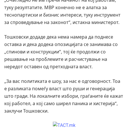
туку резултатите. МВР конечно не е алатка за
теснопартиски и бизнис интереси, туку инструмент
за спроведување на законот“, истакна министерот.
Тошковски додаде дека нема намера да поднесе
оставка и дека додека опозицијата се занимава со
„спинови и конструкции“, тој ќе продолжи со
решавање на проблемите и расчистување на
нередот оставен од претходната власт.
„За вас политиката е шоу, за нас е одговорност. Тоа
е разликата помеѓу власт што руши и генерација
што гради. На локалните избори, граѓаните ќе кажат
кој работел, а кој само ширел паника и хистерија“,
заклучи Тошковски.