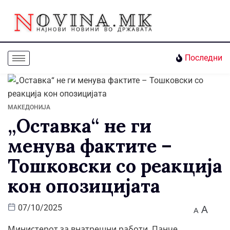
Последни
МАКЕДОНИЈА
„Оставка“ не ги
менува фактите –
Тошковски со реакција
кон опозицијата
A
07/10/2025
A
Министерот за внатрешни работи, Панче