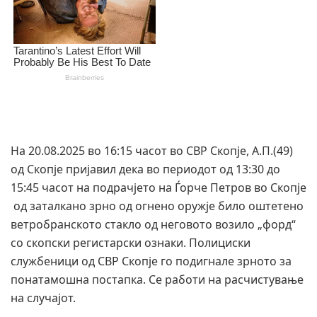
На 20.08.2025 во 16:15 часот во СВР Скопје, А.П.(49)
од Скопје пријавил дека во периодот од 13:30 до
15:45 часот на подрачјето на Ѓорче Петров во Скопје
од заталкано зрно од огнено оружје било оштетено
ветробранското стакло од неговото возило „форд“
со скопски регистарски ознаки. Полициски
службеници од СВР Скопје го подигнале зрното за
понатамошна постапка. Се работи на расчистување
на случајот.