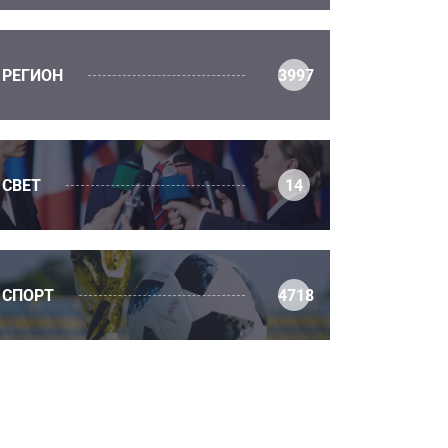
РЕГИОН
3997
СВЕТ
14
СПОРТ
4718