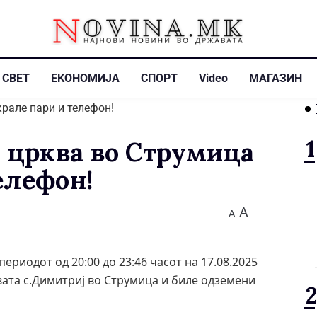
СВЕТ
ЕКОНОМИЈА
СПОРТ
Video
МАГАЗИН
о црква во Струмица
елефон!
A
A
ериодот од 20:00 до 23:46 часот на 17.08.2025
вата с.Димитриј во Струмица и биле одземени