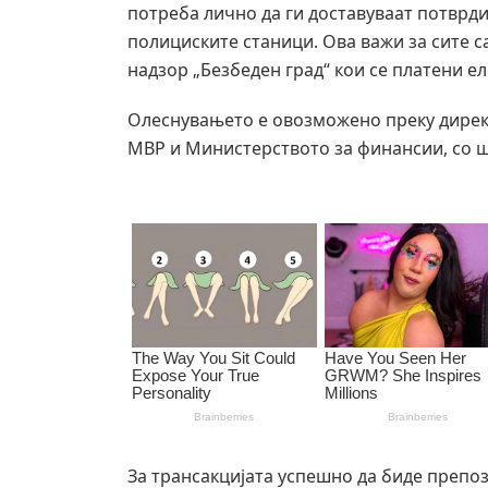
потреба лично да ги доставуваат потврди
полициските станици. Ова важи за сите с
надзор „Безбеден град“ кои се платени е
Олеснувањето е овозможено преку дирек
МВР и Министерството за финансии, со ш
За трансакцијата успешно да биде препоз