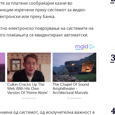
те за платени сообраќајни казни во
анкции изречени преку системот за видео-
лектронски или преку банка.
тно електронско поврзување на системите на
то плаќањата се евидентираат автоматски.
наена од системот, од исклучителна важност е