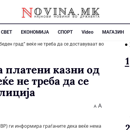
СВЕТ
ЕКОНОМИЈА
СПОРТ
Video
МАГАЗИН
а платени казни од
ќе не треба да се
олиција
A
A
ВР) ги информира граѓаните дека веќе нема