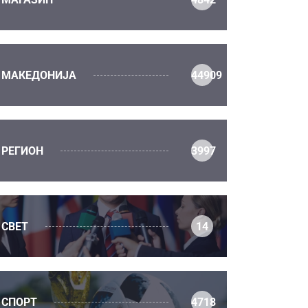
МАКЕДОНИЈА
44909
РЕГИОН
3997
СВЕТ
14
СПОРТ
4718