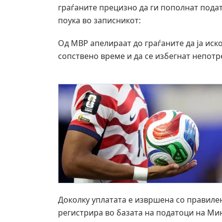
граѓаните прецизно да ги пополнат пода
поука во записникот:
Од МВР апелираат до граѓаните да ја иск
сопствено време и да се избегнат непот
Доколку уплатата е извршена со правилен
регистрира во базата на податоци на Ми