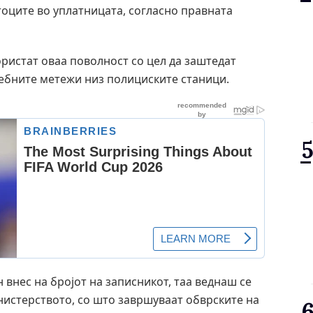
тоците во уплатницата, согласно правната
ористат оваа поволност со цел да заштедат
ребните метежи низ полициските станици.
 внес на бројот на записникот, таа веднаш се
нистерството, со што завршуваат обврските на