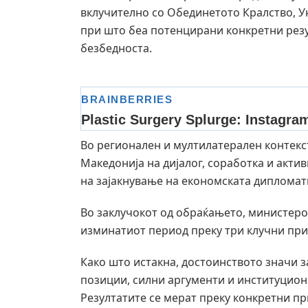
вклучително со Обединетото Кралство, У
при што беа потенцирани конкретни резу
безбедноста.
Во регионален и мултилатерален контекс
Македонија на дијалог, соработка и акти
на зајакнување на економската дипломати
Во заклучокот од обраќањето, министеро
изминатиот период преку три клучни прин
Како што истакна, достоинството значи 
позиции, силни аргументи и институцион
Резултатите се мерат преку конкретни пр