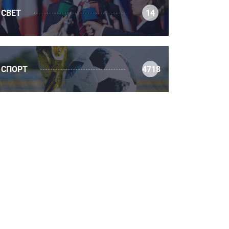
СВЕТ
14
СПОРТ
4718