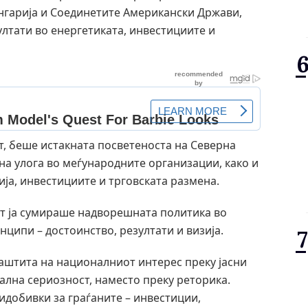
нгарија и Соединетите Американски Држави,
лтати во енергетиката, инвестициите и
т, беше истакната посветеноста на Северна
вна улога во меѓународните организации, како и
ја, инвестициите и трговската размена.
т ја сумираше надворешната политика во
ципи – достоинство, резултати и визија.
заштита на националниот интерес преку јасни
ална сериозност, наместо преку реторика.
идобивки за граѓаните – инвестиции,