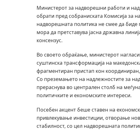
Министерот за надворешни работи и надв
обрати пред собраниската Комисија за н
надворешната политика не смее да биде 
мора да претставува јасна државна лини
консензус.
Во своето обраќање, министерот нагласи
суштинска трансформација на македонска
фрагментиран пристап кон координиран, 
Со преземањето на надлежностите за на
прераснува во централен столб на меѓуна
политичките и економските интереси.
Посебен акцент беше ставен на економска
привлекување инвестиции, отворање нов
стабилност, со цел надворешната политик