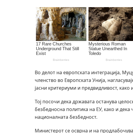
Во делот на европската интеграција, Муц
членство во Европската Унија, нагласувај
јасни критериуми и предвидливост, како 
Тој посочи дека државата останува цело
безбедносна политика на ЕУ, како и дека
националната безбедност.
Министерот се осврна и на продлабочув