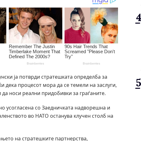
унски ја потврди стратешката определба за
ќи дека процесот мора да се темели на заслуги,
и да носи реални придобивки за граѓаните.
сно усогласена со Заедничката надворешна и
 членството во НАТО останува клучен столб на
ањето на стратешките партнерства,