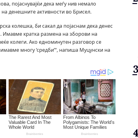
ва, појаснувајќи дека меѓу нив немало
 на денешните активности во Брисел.
арска колешка, би сакал да појаснам дека денес
. Имавме кратка размена на зборови на
веќе колеги. Ако едноминутен разговор се
а имавме многу ‘средби’“, напиша Муцунски на