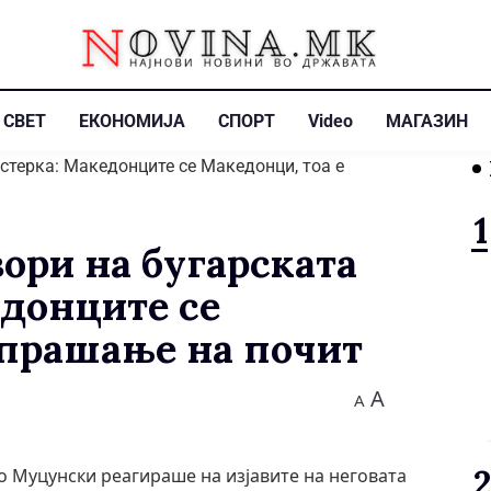
СВЕТ
ЕКОНОМИЈА
СПОРТ
Video
МАГАЗИН
ори на бугарската
донците се
 прашање на почит
A
A
 Муцунски реагираше на изјавите на неговата