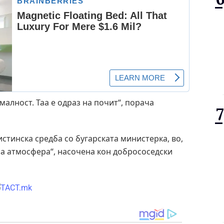
малност. Таа е одраз на почит“, порача
истинска средба со бугарската министерка, во,
на атмосфера“, насочена кон добрососедски