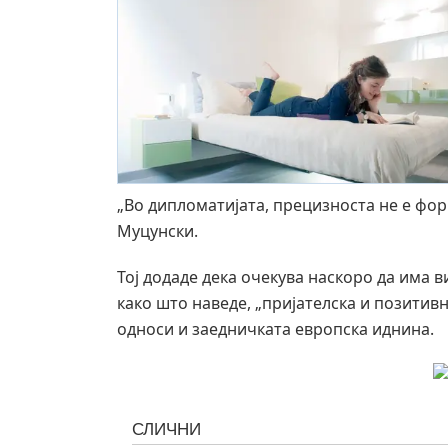
„Во дипломатијата, прецизноста не е фор
Муцунски.
Тој додаде дека очекува наскоро да има в
како што наведе, „пријателска и позитив
односи и заедничката европска иднина.