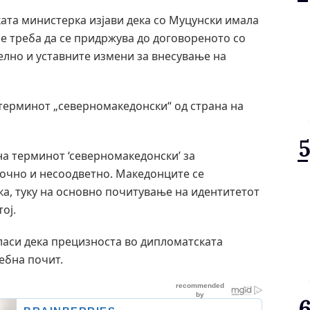
ката министерка изјави дека со Муцунски имала
је треба да се придржува до договореното со
телно и уставните измени за внесување на
терминот „северномакедонски“ од страна на
на терминот ‘северномакедонски’ за
очно и несоодветно. Македонците се
а, туку на основно почитување на идентитетот
ој.
аси дека прецизноста во дипломатската
ебна почит.