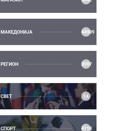
МАКЕДОНИЈА
44909
РЕГИОН
3997
СВЕТ
14
СПОРТ
4718