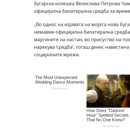
бугарска колешка Велислава Петрова Чамо
официјална билатерална средба за време
„Во однос на изјавата на мојата нова буг
немавме официјална билатерална средба
маргините на настан, во присуство на по
нарекува ‘средба’, тогаш денес навистин
социјалните мрежи.