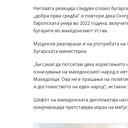
Неговата реакција следува откако бугарс
„добра прва средба“ и повтори дека Скоп
Европската унија во 2022 година, вклучи
Бугарите во македонскиот Устав.
Муцунски реагираше и на употребата на 
бугарската министерка.
„Би сакал да потсетам дека користењето 
означување на македонскиот народ е нет
Македонци. Ова не е прашање на политик
и достоинството на еден народ“, истакна т
Шефот на македонската дипломатија нагл
комуникација претставува израз на меѓус