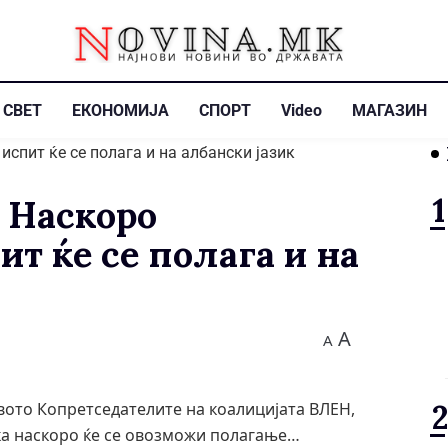
СВЕТ
ЕКОНОМИЈА
СПОРТ
Video
МАГАЗИН
 Наскоро
т ќе се полага и на
A
A
вото Копретседателите на коалицијата ВЛЕН,
ека наскоро ќе се овозможи полагање…