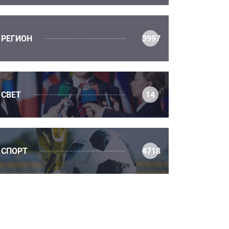
РЕГИОН
3997
СВЕТ
14
СПОРТ
4718