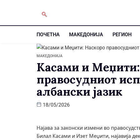
ПОЧЕТНА
МАКЕДОНИЈА
РЕГИОН
МАКЕДОНИЈА
Касами и Меџити:
правосудниот испи
албански јазик
18/05/2026
Најава за законски измени во правосудст
Билал Касами и Изет Меџити, најавија д