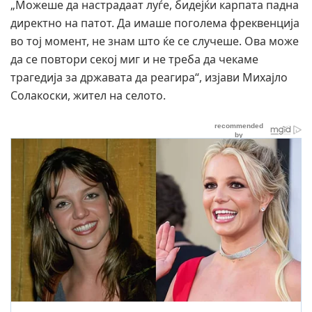
„Можеше да настрадаат луѓе, бидејќи карпата падна
директно на патот. Да имаше поголема фреквенција
во тој момент, не знам што ќе се случеше. Ова може
да се повтори секој миг и не треба да чекаме
трагедија за државата да реагира“, изјави Михајло
Солакоски, жител на селото.