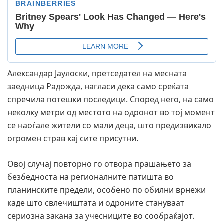
Александар Јаулоски, претседател на месната
заедница Радожда, нагласи дека само среќата
спречила потешки последици. Според него, на само
неколку метри од местото на одронот во тој момент
се наоѓале жители со мали деца, што предизвикало
огромен страв кај сите присутни.
Овој случај повторно го отвора прашањето за
безбедноста на регионалните патишта во
планинските предели, особено по обилни врнежи
каде што свлечиштата и одроните стануваат
сериозна закана за учесниците во сообраќајот.