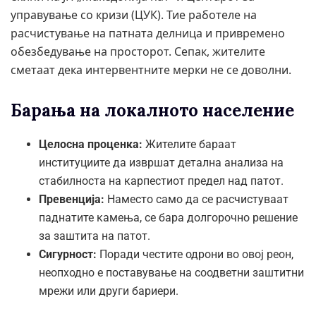
управување со кризи (ЦУК). Тие работеле на
расчистување на патната делница и привремено
обезбедување на просторот. Сепак, жителите
сметаат дека интервентните мерки не се доволни.
Барања на локалното население
Целосна проценка:
Жителите бараат
институциите да извршат детална анализа на
стабилноста на карпестиот предел над патот.
Превенција:
Наместо само да се расчистуваат
паднатите камења, се бара долгорочно решение
за заштита на патот.
Сигурност:
Поради честите одрони во овој реон,
неопходно е поставување на соодветни заштитни
мрежи или други бариери.