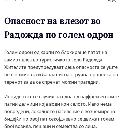
A
Опасност на влезот во
Радожда по голем одрон
Голем одрон од карпи го блокираше патот на
самиот влез во туристичкото село Радожда.
Жителите предупредуваат дека опасноста сè уште
не е помината и бараат итна стручна проценка на
теренот за да се спречат можни трагедии.
Инцидентот се случил на една од најфреквентните
патни делници која води кон селото. Иако нема
повредени, локалното население е вознемирено
бидејќи по овој пат секојдневно се движат голем
број возила, пешаци и семејства со деца.