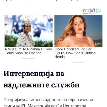
Интервенција на
надлежните служби
По пријавувањето на одронот, на терен излегле
екипи на ЈП „Македонија пат“ и Центарот за