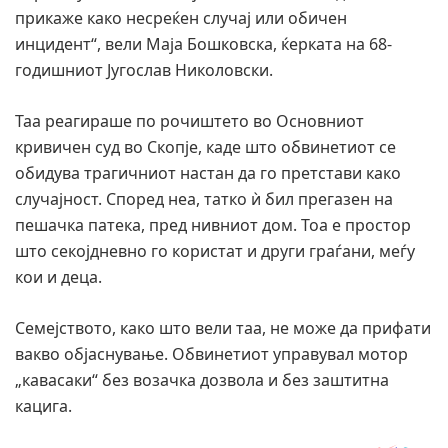
прикаже како несреќен случај или обичен
инцидент“, вели Маја Бошковска, ќерката на 68-
годишниот Југослав Николовски.
Таа реагираше по рочиштето во Основниот
кривичен суд во Скопје, каде што обвинетиот се
обидува трагичниот настан да го претстави како
случајност. Според неа, татко ѝ бил прегазен на
пешачка патека, пред нивниот дом. Тоа е простор
што секојдневно го користат и други граѓани, меѓу
кои и деца.
Семејството, како што вели таа, не може да прифати
вакво објаснување. Обвинетиот управувал мотор
„кавасаки“ без возачка дозвола и без заштитна
кацига.