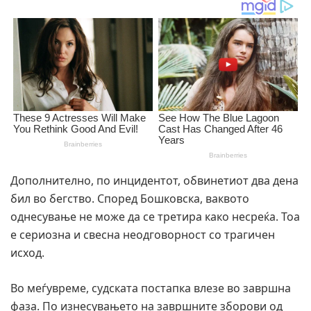
Дополнително, по инцидентот, обвинетиот два дена
бил во бегство. Според Бошковска, ваквото
однесување не може да се третира како несреќа. Тоа
е сериозна и свесна неодговорност со трагичен
исход.
Во меѓувреме, судската постапка влезе во завршна
фаза. По изнесувањето на завршните зборови од