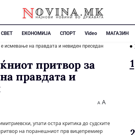
СВЕТ
ЕКОНОМИЈА
СПОРТ
Video
МАГАЗИН
ќниот притвор за
на правдата и
н
A
A
митриевски, упати остра критика до судските
н притвор на поранешниот прв вицепремиер