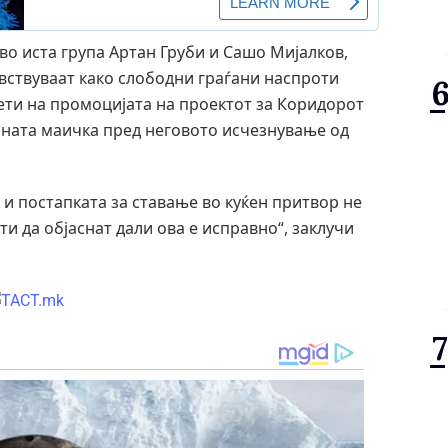
 во иста група Артан Груби и Сашо Мијалков,
увствуваат како слободни граѓани наспроти
ети на промоцијата на проектот за Коридорот
ичната маичка пред неговото исчезнување од
и постапката за ставање во куќен притвор не
ти да објаснат дали ова е исправно“, заклучи