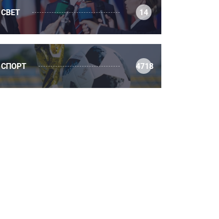
СВЕТ
14
СПОРТ
4718