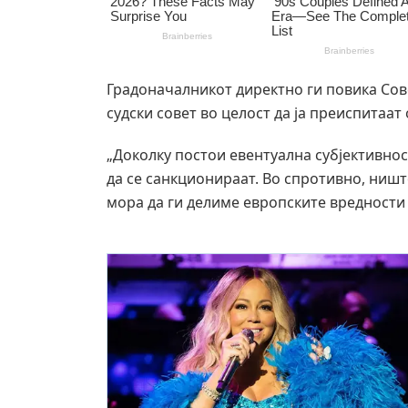
Градоначалникот директно ги повика Сов
судски совет во целост да ја преиспитаат
„Доколку постои евентуална субјективнос
да се санкционираат. Во спротивно, ништо
мора да ги делиме европските вредности в