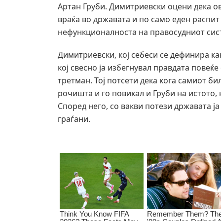
Артан Груби. Димитриевски оцени дека ово
враќа во државата и по само еден распит
нефункционалноста на правосудниот сис
Димитриевски, кој себеси се дефинира ка
кој свесно ја избегнувал правдата повеќе
третман. Тој потсети дека кога самиот би
рочишта и го повикал и Груби на истото,
Според него, со вакви потези државата ја
граѓани.