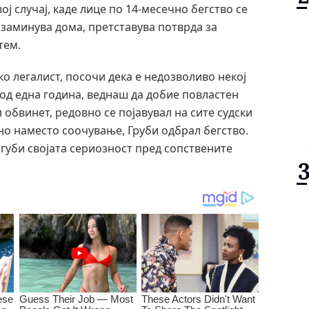
ј случај, каде лице по 14-месечно бегство се
 заминува дома, претставува потврда за
тем.
ко легалист, посочи дека е недозволиво некој
 од една година, веднаш да добие повластен
л обвинет, редовно се појавувал на сите судски
 но наместо соочување, Груби одбрал бегство.
 губи својата сериозност пред сопствените