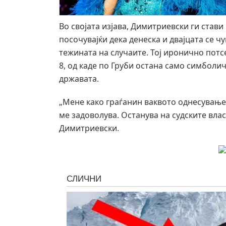
Во својата изјава, Димитриевски ги стави
посочувајќи дека денеска и двајцата се ч
тежината на случаите. Тој иронично потс
8, од каде по Груби остана само симбол
државата.
„Мене како граѓанин ваквото однесување 
ме задоволува. Останува на судските влас
Димитриевски.