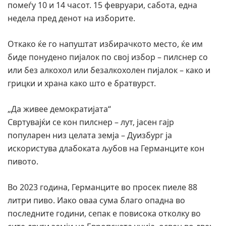
помеѓу 10 и 14 часот. 15 февруари, сабота, една
недела пред денот на изборите.
Откако ќе го напуштат избирачкото место, ќе им
биде понудено пијалок по свој избор – пилснер со
или без алкохол или безалкохолен пијалок – како и
грицки и храна како што е братвурст.
„Да живее демократијата“
Свртувајќи се кон пилснер – лут, јасен гајр
популарен низ целата земја – Дуизбург ја
искористува длабоката љубов на Германците кон
пивото.
Во 2023 година, Германците во просек пиеле 88
литри пиво. Иако оваа сума благо опадна во
последните години, сепак е повисока отколку во