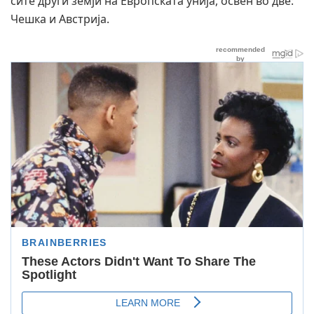
сите други земји на Европската унија, освен во две:
Чешка и Австрија.