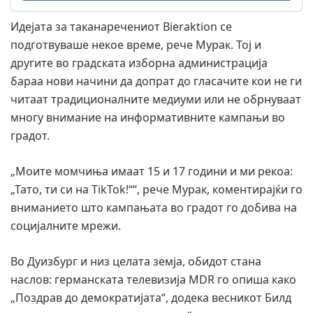
Идејата за таканаречениот Bieraktion се
подготвуваше некое време, рече Мурак. Тој и
другите во градската изборна администрација
бараа нови начини да допрат до гласачите кои не ги
читаат традиционалните медиуми или не обрнуваат
многу внимание на информативните кампањи во
градот.
„Моите момчиња имаат 15 и 17 години и ми рекоа:
„Тато, ти си на TikTok!““, рече Мурак, коментирајќи го
вниманието што кампањата во градот го добива на
социјалните мрежи.
Во Дуизбург и низ целата земја, обидот стана
наслов: германската телевизија MDR го опиша како
„Поздрав до демократијата“, додека весникот Билд