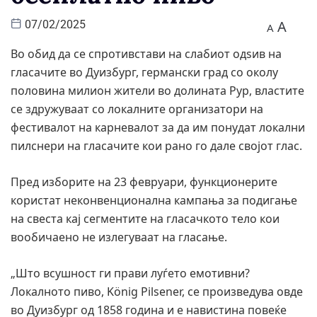
A
07/02/2025
A
Во обид да се спротивстави на слабиот одѕив на
гласачите во Дуизбург, германски град со околу
половина милион жители во долината Рур, властите
се здружуваат со локалните организатори на
фестивалот на карневалот за да им понудат локални
пилснери на гласачите кои рано го дале својот глас.
Пред изборите на 23 февруари, функционерите
користат неконвенционална кампања за подигање
на свеста кај сегментите на гласачкото тело кои
вообичаено не излегуваат на гласање.
„Што всушност ги прави луѓето емотивни?
Локалното пиво, König Pilsener, се произведува овде
во Дуизбург од 1858 година и е навистина повеќе