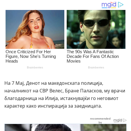
На 7 Мај, Денот на македонската полиција,
началникот на СВР Велес, Бране Паласков, му врачи
благодарница на Илија, истакнувајќи го неговиот
карактер како инспирација за заедницата.