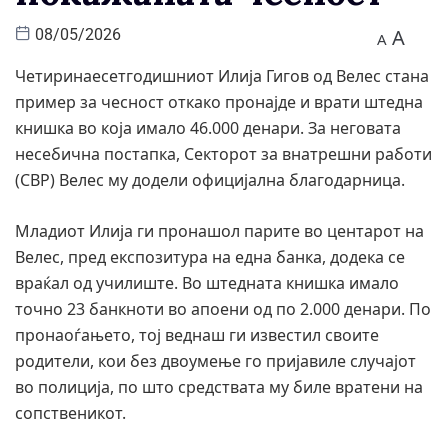
A
08/05/2026
A
Четиринаесетгодишниот Илија Гигов од Велес стана
пример за чесност откако пронајде и врати штедна
книшка во која имало 46.000 денари. За неговата
несебична постапка, Секторот за внатрешни работи
(СВР) Велес му додели официјална благодарница.
Младиот Илија ги пронашол парите во центарот на
Велес, пред експозитура на една банка, додека се
враќал од училиште. Во штедната книшка имало
точно 23 банкноти во апоени од по 2.000 денари. По
пронаоѓањето, тој веднаш ги известил своите
родители, кои без двоумење го пријавиле случајот
во полиција, по што средствата му биле вратени на
сопственикот.