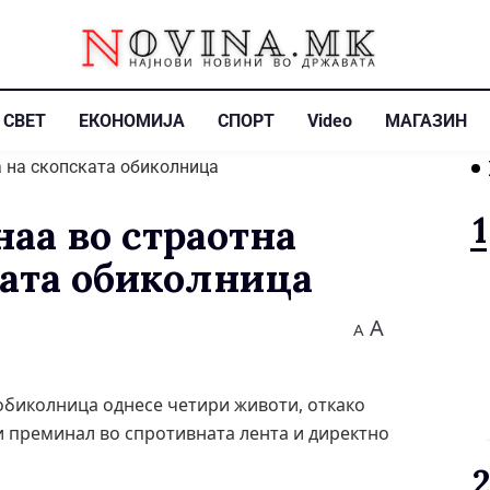
СВЕТ
ЕКОНОМИЈА
СПОРТ
Video
МАГАЗИН
аа во страотна
ката обиколница
A
A
 обиколница однесе четири животи, откако
и преминал во спротивната лента и директно