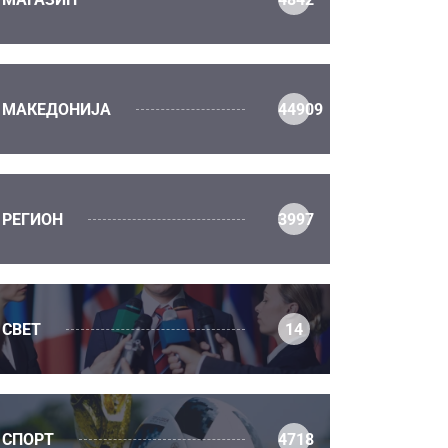
МАКЕДОНИЈА
44909
РЕГИОН
3997
СВЕТ
14
СПОРТ
4718